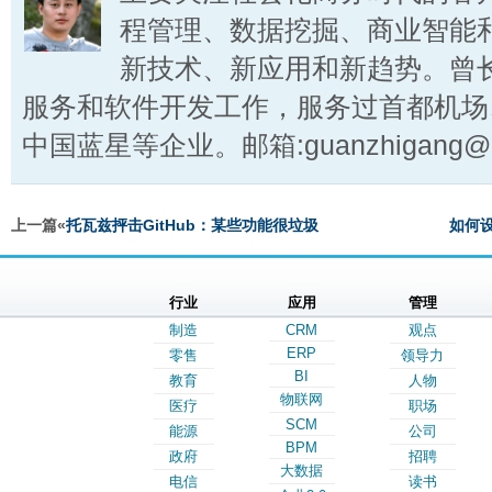
程管理、数据挖掘、商业智能
新技术、新应用和新趋势。曾
服务和软件开发工作，服务过首都机场
中国蓝星等企业。邮箱:guanzhigang@ct
上一篇«
托瓦兹抨击GitHub：某些功能很垃圾
如何
行业
应用
管理
制造
CRM
观点
ERP
零售
领导力
BI
教育
人物
物联网
医疗
职场
SCM
能源
公司
BPM
政府
招聘
大数据
电信
读书