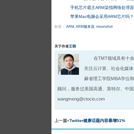
手机芯片霸主ARM染指网络处理器
苹果Mac电脑会采用ARM芯片吗？
标签：
ARM
,
ARM服务器
,
moonshot
关于作者
王萌
在TMT领域具有十余
关注云计算、社会化媒体
麻省理工学院MBA学位
顾问，服务过美国高通、英特尔、中国
wangmeng@ctocio.com
上一篇«
Twitter健康话题内容暴增51%