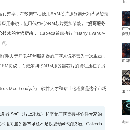
山。
运行效率，在数据中心使用ARM芯片服务器开始从设想走
等应用来说，使用低功耗ARM芯片更加节能
。“提高服务
产”
心技术的大势所趋，”
Calxeda首席执行官Barry Evans在
像玻
一点。
他同样致力于开发ARM服务器的厂商来说不啻为一次重击，
正同
达成OEM协议，而戴尔则将ARM服务器芯片的赌注压在了另
分析师patrick Moorhead认为，软件人才和专业化程度是这个市场
出了
务器 SoC（片上系统）和平台厂商需要将软件专家的
走向
推向服务器市场还不足以撼动x86的统治。Calxeda