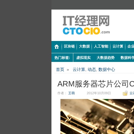
区块链
大数据
人工智能
云计算
企业
热门标签:
虚拟现实
大数据趋势
数据科
首页
»
云计算
,
动态
,
数据中心
ARM服务器芯片公司Cal
作者：
王萌
2012年10月09日
云