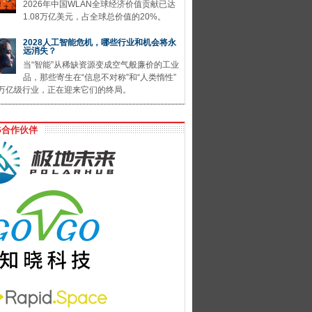
2026年中国WLAN全球经济价值贡献已达
1.08万亿美元，占全球总价值的20%。
2028人工智能危机，哪些行业和机会将永
远消失？
当“智能”从稀缺资源变成空气般廉价的工业
品，那些寄生在“信息不对称”和“人类惰性”
万亿级行业，正在迎来它们的终局。
G合作伙伴