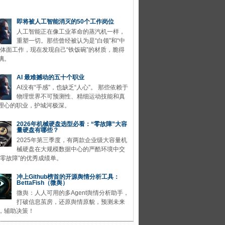
即将被人工智能消灭的50个工作岗位
人工智能正在像工业革命的蒸汽机一样，
重塑一切。那些曾经被认为是“白领”和“中
的体面工作，现在发现自己“铁饭碗”的材质，脆得
璃。
AI 最难撼动的五十个职业
AI没有“手感”，也缺乏“人心”。 那些依赖于
物理世界不可预测性、精细运动技能和真
理心的职业，护城河极深。
2026年机械硬盘选型必看：“零故障”大容
量硬盘有哪些？
2025年第三季度，有两款企业级大容量机
械硬盘在大规模数据中心的严酷环境中交
“零故障”的优秀成绩单。
冲上Github榜首的开源舆情分析工具：
BettaFish（微舆）
微舆：人人可用的多Agent舆情分析助手，
打破信息茧房，还原舆情原貌，预测未来
，辅助决策！