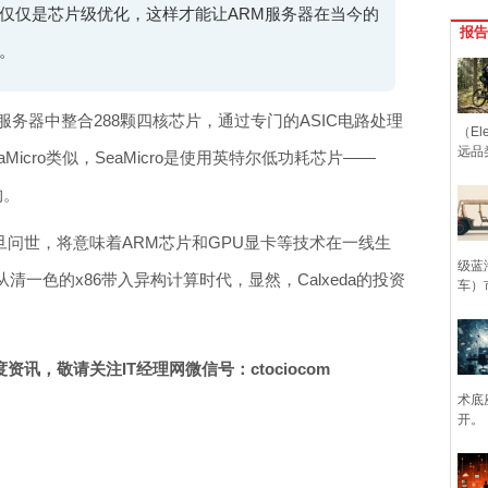
仅仅是芯片级优化，这样才能让ARM服务器在当今的
报告
。
4U服务器中整合288颗四核芯片，通过专门的ASIC电路处理
（Ele
远品
icro类似，SeaMicro是使用英特尔低功耗芯片——
购。
片一旦问世，将意味着ARM芯片和GPU显卡等技术在一线生
级蓝
一色的x86带入异构计算时代，显然，Calxeda的投资
车）
讯，敬请关注IT经理网微信号：ctociocom
术底
开。