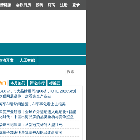
情链接
会议日历
投稿
订阅
注册
登录
移动开发
人工智能
搜索
热门
本月热门
评论排行
标签云
14万㎡、5大品牌展同期联动，IOTE 2026深圳
物联网展邀你一次看完全产业链
美军AI引擎闹油荒，AI军事化看上去很美
深度产业研报｜全球户外运动进入电动化+智能
化时代：中国出海品牌的品类重构与竞争壁垒
福奇日记泄漏：从新冠英雄到大型社死
抗量子加密明星算法被AI挖出致命漏洞