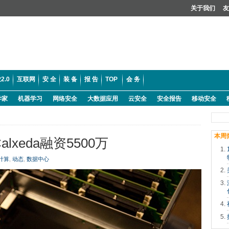
关于我们
友
2.0
互联网
安 全
装 备
报 告
TOP
会 务
学家
机器学习
网络安全
大数据应用
云安全
安全报告
移动安全
本周
xeda融资5500万
计算
,
动态
,
数据中心