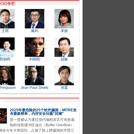
CIO专栏
王萌
戴剑
宋妍
郭朝晖
刘朝阳
赵敏
 Ferguson
Jean-Paul Smets
张霖
P
2025年最危险的25个软件漏洞：MITRE发
布最新榜单，内存安全问题“回潮”
曾一度被认为通过现代编程语言可有效遏
制的传统缓冲区溢出（Buffer Overflow）
洞在今年大举回归，占据了新上榜漏洞的半壁江