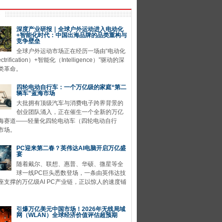
深度产业研报｜全球户外运动进入电动化
+智能化时代：中国出海品牌的品类重构与
竞争壁垒
全球户外运动市场正在经历一场由“电动化
ctrification）+智能化（Intelligence）”驱动的深
类革命。
四轮电动自行车：一个万亿级的家庭“第二
辆车”蓝海市场
大批拥有顶级汽车与消费电子跨界背景的
创业团队涌入，正在催生一个全新的万亿
海赛道——轻量化四轮电动车（四轮电动自行
市场。
PC迎来第二春？英伟达AI电脑开启万亿盛
宴
随着戴尔、联想、惠普、华硕、微星等全
球一线PC巨头悉数登场，一条由英伟达技
座支撑的万亿级AI PC产业链，正以惊人的速度铺
引爆万亿美元中国市场！2026年无线局域
网（WLAN）全球经济价值评估超预期