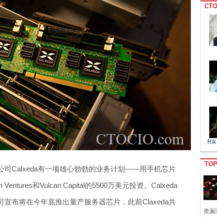
CTO
Rik
TO
司Calxeda有一项雄心勃勃的业务计划——用手机芯片
tures和Vulcan Capital的5500万美元投资。Calxeda
宣布将在今年底推出量产服务器芯片，此前Claxeda共
类漏