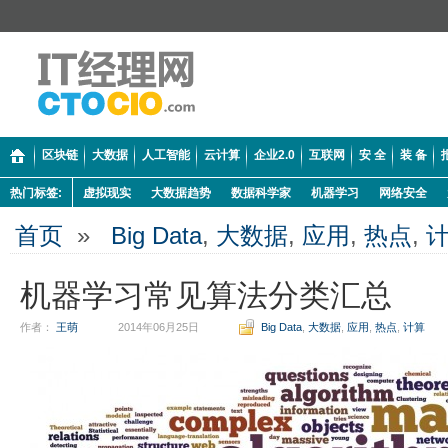
区块链
大数据
人工智能
云计算
企业2.0
互联网
安 全
装 备
热门标签:
虚拟现实
大数据趋势
数据科学家
机器学习
网络安全
首页
»
Big Data
,
大数据
,
应用
,
热点
,
机器学习常见算法分类汇总
作者：
王萌
2014年06月25日
Big Data
,
大数据
,
应用
,
热点
,
计算