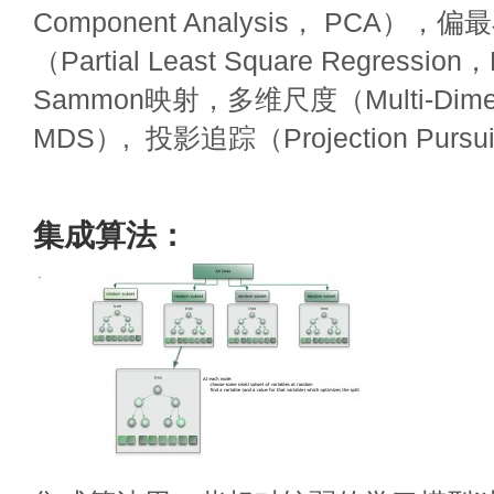
Component Analysis， PCA）
（Partial Least Square Regressio
Sammon映射，多维尺度（Multi-Dimensi
MDS）, 投影追踪（Projection Purs
集成算法：