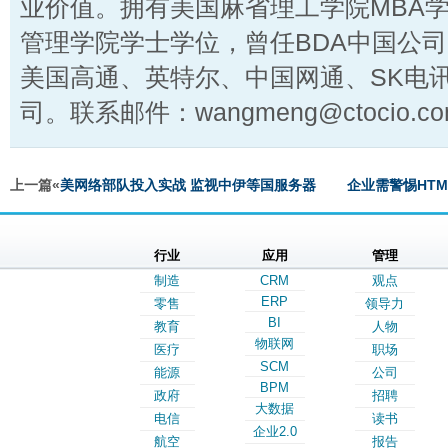
业价值。拥有美国麻省理工学院MBA
管理学院学士学位，曾任BDA中国公
美国高通、英特尔、中国网通、SK电
司。联系邮件：wangmeng@ctocio.co
上一篇«
美网络部队投入实战 监视中伊等国服务器
企业需警惕HT
行业
应用
管理
制造
CRM
观点
ERP
零售
领导力
BI
教育
人物
物联网
医疗
职场
SCM
能源
公司
BPM
政府
招聘
大数据
电信
读书
企业2.0
航空
报告