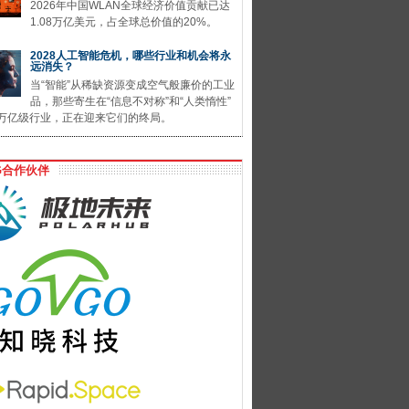
2026年中国WLAN全球经济价值贡献已达
1.08万亿美元，占全球总价值的20%。
2028人工智能危机，哪些行业和机会将永
远消失？
当“智能”从稀缺资源变成空气般廉价的工业
品，那些寄生在“信息不对称”和“人类惰性”
万亿级行业，正在迎来它们的终局。
G合作伙伴