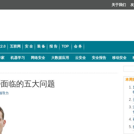
关于我们
友
2.0
互联网
安 全
装 备
报 告
TOP
会 务
学家
机器学习
网络安全
大数据应用
云安全
安全报告
移动安全
本周
IO面临的五大问题
领导力