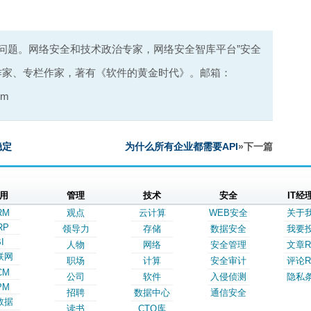
是问题。网络安全和技术政治专家，网络安全智库平台”安全
作家、专栏作家，著有《软件的黄金时代》。邮箱：
om
稳定
为什么所有企业都需要API
»下一篇
用
管理
技术
安全
IT经
RM
观点
云计算
WEB安全
关于
RP
领导力
存储
数据安全
我要
I
人物
网络
安全管理
文章R
联网
职场
计算
安全审计
评论R
CM
公司
软件
入侵侦测
隐私
PM
招聘
数据中心
通信安全
数据
读书
CTO库