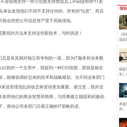
地不连续地支持一些小范围支持类似员工iPad这样的“IT灰
报告
到头来会发现他们不得不支持任何的、所有的“玩意”，而且
可能会把把公司信息资产置于风险境地。
CIO需要找到方法来支持这些新技术，与时俱进！
（Ele
远品
门总是有其相对独立和专制的一面，因为IT服务和业务数
blic以前的一个文章中，我提到一种CIO技能，那就是能在
级蓝
车）
候，能够协调好总体的技术和战略规划。当不同业务部门
IO来说管理混乱的状态将变得更加重要。请注意，我并没
要更多发挥他们的商业智慧和情商，与同事建立稳固和积极的
术底
下，推动公司各部门沿着正确的IT策略前进。
开。