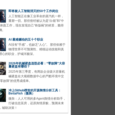
即将被人工智能消灭的50个工作岗位
人工智能正在像工业革命的蒸汽机一样，
重塑一切。那些曾经被认为是“白领”和“中
的体面工作，现在发现自己“铁饭碗”的材质，脆得
璃。
AI 最难撼动的五十个职业
AI没有“手感”，也缺乏“人心”。 那些依赖于
物理世界不可预测性、精细运动技能和真
理心的职业，护城河极深。
2026年机械硬盘选型必看：“零故障”大容
量硬盘有哪些？
2025年第三季度，有两款企业级大容量机
械硬盘在大规模数据中心的严酷环境中交
“零故障”的优秀成绩单。
冲上Github榜首的开源舆情分析工具：
BettaFish（微舆）
微舆：人人可用的多Agent舆情分析助手，
打破信息茧房，还原舆情原貌，预测未来
，辅助决策！