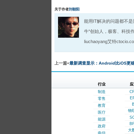
关于作者
刘朝阳
能用IT解决的问题都不
牛“创始人，极客、科技
liuchaoyang艾特ctocio.c
上一篇«
最新调查显示：Android比iOS更
行业
应
制造
C
E
零售
B
教育
物
医疗
S
能源
B
政府
大
电信