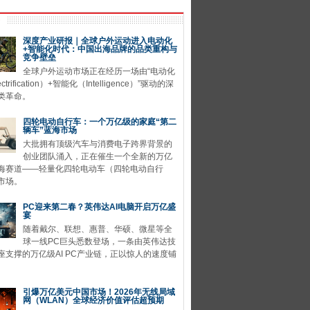
深度产业研报｜全球户外运动进入电动化
+智能化时代：中国出海品牌的品类重构与
竞争壁垒
全球户外运动市场正在经历一场由“电动化
ctrification）+智能化（Intelligence）”驱动的深
类革命。
四轮电动自行车：一个万亿级的家庭“第二
辆车”蓝海市场
大批拥有顶级汽车与消费电子跨界背景的
创业团队涌入，正在催生一个全新的万亿
海赛道——轻量化四轮电动车（四轮电动自行
市场。
PC迎来第二春？英伟达AI电脑开启万亿盛
宴
随着戴尔、联想、惠普、华硕、微星等全
球一线PC巨头悉数登场，一条由英伟达技
座支撑的万亿级AI PC产业链，正以惊人的速度铺
引爆万亿美元中国市场！2026年无线局域
网（WLAN）全球经济价值评估超预期