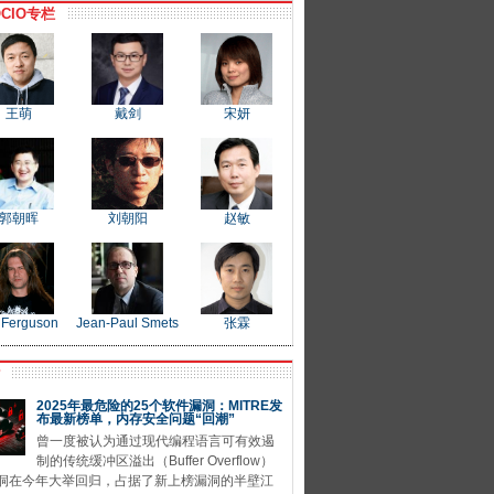
CIO专栏
王萌
戴剑
宋妍
郭朝晖
刘朝阳
赵敏
 Ferguson
Jean-Paul Smets
张霖
P
2025年最危险的25个软件漏洞：MITRE发
布最新榜单，内存安全问题“回潮”
曾一度被认为通过现代编程语言可有效遏
制的传统缓冲区溢出（Buffer Overflow）
洞在今年大举回归，占据了新上榜漏洞的半壁江