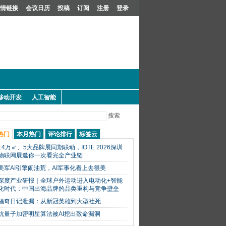
情链接
会议日历
投稿
订阅
注册
登录
移动开发
人工智能
搜索
热门
本月热门
评论排行
标签云
14万㎡、5大品牌展同期联动，IOTE 2026深圳
物联网展邀你一次看完全产业链
美军AI引擎闹油荒，AI军事化看上去很美
深度产业研报｜全球户外运动进入电动化+智能
化时代：中国出海品牌的品类重构与竞争壁垒
福奇日记泄漏：从新冠英雄到大型社死
抗量子加密明星算法被AI挖出致命漏洞