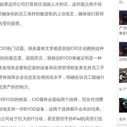
山。
但如果这些公司打算留住顶级人才的话，这些观点将不得
需要确保你的员工保持积极进取的上佳状态，确保他们获得
有受到损害。
产”
像玻
成为CIO热门话题。很多媒体文章都是鼓励CIO主动拥抱这种
野”的回避态度。就我而言，我相信BYOD将被证明是一种
正同
IO将发现有必要制定新的设备和应用管理框架来支持员工手
序将保障企业信息安全维持高水平，明确告诉员工能做什
息资产的控制力。
出了
BYOD的框架，CIO最终会面临两个抉择，完全对消费
动地支持一些BYOD设备，这两个选择都不会有好结果。
公司处于巨大的IT分歧，甚至那些手持iPad的高管们也
走向