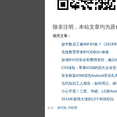
除非注明，本站文章均为原
相关文章：
超半数员工被WiFi钓鱼？《201
无线教育带来BYOD的A+体验
加强BYOD安全和费用管控，戴尔
CIO须知：苹果iOS8的四大企业
安全框架ASM清洗Android安全乱
当代知识工人报告：如何用云、移
小心手雷！三星、华硕、LG新Andr
2014年薪情大涨的12个科技职位
标签：
BYOD
,
IT经理