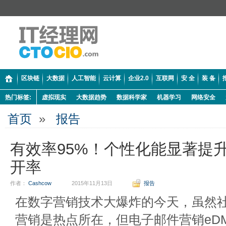
区块链
大数据
人工智能
云计算
企业2.0
互联网
安 全
装 备
热门标签:
虚拟现实
大数据趋势
数据科学家
机器学习
网络安全
首页
»
报告
有效率95%！个性化能显著提
开率
作者：
Cashcow
2015年11月13日
报告
在数字营销技术大爆炸的今天，虽然
营销是热点所在，但电子邮件营销eD