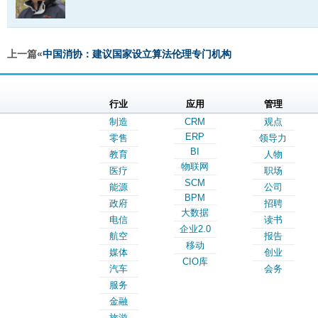
上一篇«
中国消协：建议国家设立算法伦理专门机构
行业
应用
管理
制造
CRM
观点
ERP
零售
领导力
BI
教育
人物
物联网
医疗
职场
SCM
能源
公司
BPM
政府
招聘
大数据
电信
读书
企业2.0
航空
报告
移动
媒体
创业
CIO库
汽车
会务
服务
金融
旅游