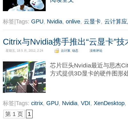
标签|Tags:
GPU
,
Nvidia
,
onlive
,
云显卡
,
云计算应
Citrix与Nvidia携手推出“云显卡”技
星期五, 18 5 月, 2012, 2:24
云计算
,
动态
没有评论
芯片巨头Nvidia最近与思杰C
方式提供3D显卡的硬件图形
标签|Tags:
citrix
,
GPU
,
Nvidia
,
VDI
,
XenDesktop
,
第 1 页
1