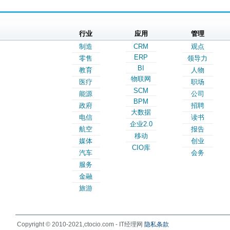
行业
应用
管理
制造
CRM
观点
ERP
零售
领导力
BI
教育
人物
物联网
医疗
职场
SCM
能源
公司
BPM
政府
招聘
大数据
电信
读书
企业2.0
航空
报告
移动
媒体
创业
CIO库
汽车
会务
服务
金融
旅游
Copyright © 2010-2021,ctocio.com - IT经理网
隐私条款