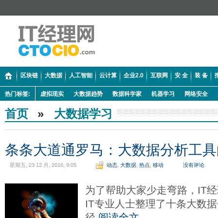
区块链
大数据
人工智能
云计算
企业2.0
互联网
安 全
装 备
热门标签:
虚拟现实
大数据趋势
数据科学家
机器学习
网络安全
首页
»
大数据学习
条条大道通罗马：大数据分析工具
星期五, 23 12 月, 2016, 9:05
动态
,
大数据
,
热点
,
移动
没有评论
为了帮助大家少走弯路，IT
IT专业人士整理了十条大数
径
阅读全文