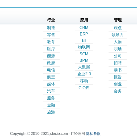
行业
应用
管理
制造
CRM
观点
ERP
零售
领导力
BI
教育
人物
物联网
医疗
职场
SCM
能源
公司
BPM
政府
招聘
大数据
电信
读书
企业2.0
航空
报告
移动
媒体
创业
CIO库
汽车
会务
服务
金融
旅游
Copyright © 2010-2021,ctocio.com - IT经理网
隐私条款