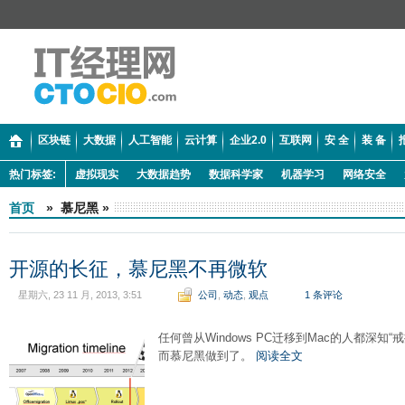
区块链
大数据
人工智能
云计算
企业2.0
互联网
安 全
装 备
热门标签:
虚拟现实
大数据趋势
数据科学家
机器学习
网络安全
首页
» 慕尼黑 »
开源的长征，慕尼黑不再微软
星期六, 23 11 月, 2013, 3:51
公司
,
动态
,
观点
1 条评论
任何曾从Windows PC迁移到Mac的人都深
而慕尼黑做到了。
阅读全文