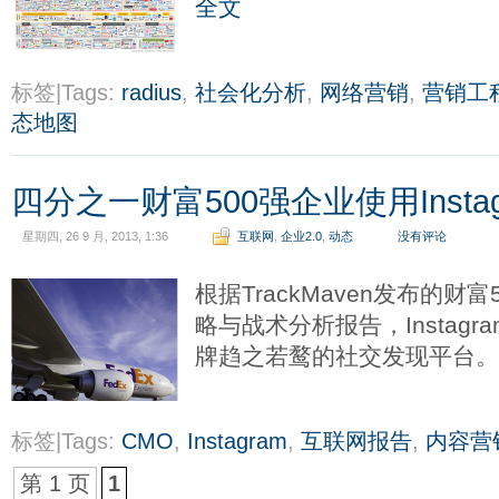
全文
标签|Tags:
radius
,
社会化分析
,
网络营销
,
营销工
态地图
四分之一财富500强企业使用Instag
星期四, 26 9 月, 2013, 1:36
互联网
,
企业2.0
,
动态
没有评论
根据TrackMaven发布的财富5
略与战术分析报告，Instagr
牌趋之若鹜的社交发现平台
标签|Tags:
CMO
,
Instagram
,
互联网报告
,
内容营
第 1 页
1