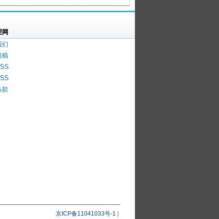
理网
我们
投稿
SS
SS
条款
京ICP备11041033号-1
|