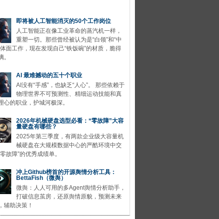
即将被人工智能消灭的50个工作岗位
人工智能正在像工业革命的蒸汽机一样，
重塑一切。那些曾经被认为是“白领”和“中
的体面工作，现在发现自己“铁饭碗”的材质，脆得
璃。
AI 最难撼动的五十个职业
AI没有“手感”，也缺乏“人心”。 那些依赖于
物理世界不可预测性、精细运动技能和真
理心的职业，护城河极深。
2026年机械硬盘选型必看：“零故障”大容
量硬盘有哪些？
2025年第三季度，有两款企业级大容量机
械硬盘在大规模数据中心的严酷环境中交
“零故障”的优秀成绩单。
冲上Github榜首的开源舆情分析工具：
BettaFish（微舆）
微舆：人人可用的多Agent舆情分析助手，
打破信息茧房，还原舆情原貌，预测未来
，辅助决策！