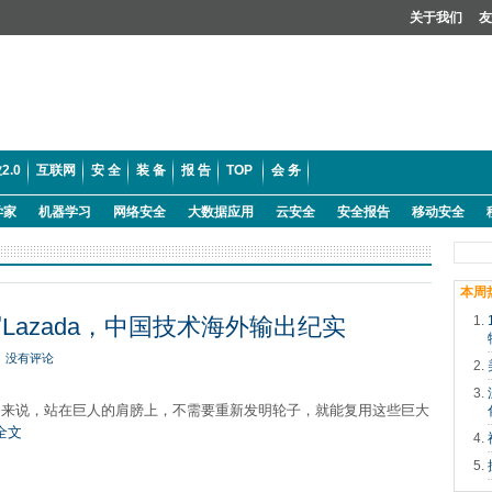
关于我们
友
2.0
互联网
安 全
装 备
报 告
TOP
会 务
学家
机器学习
网络安全
大数据应用
云安全
安全报告
移动安全
本周
Lazada，中国技术海外输出纪实
没有评论
a 业务来说，站在巨人的肩膀上，不需要重新发明轮子，就能复用这些巨大
全文