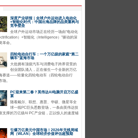
深度产业研报｜全球户外运动进入电动化
+智能化时代：中国出海品牌的品类重构与
竞争壁垒
全球户外运动市场正在经历一场由“电动化
ctrification）+智能化（Intelligence）”驱动的深
类革命。
四轮电动自行车：一个万亿级的家庭“第二
辆车”蓝海市场
大批拥有顶级汽车与消费电子跨界背景的
创业团队涌入，正在催生一个全新的万亿
海赛道——轻量化四轮电动车（四轮电动自行
市场。
PC迎来第二春？英伟达AI电脑开启万亿盛
宴
随着戴尔、联想、惠普、华硕、微星等全
球一线PC巨头悉数登场，一条由英伟达技
座支撑的万亿级AI PC产业链，正以惊人的速度铺
引爆万亿美元中国市场！2026年无线局域
网（WLAN）全球经济价值评估超预期