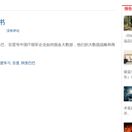
报告
书
没有评论
（Ele
远品
巴巴、百度等中国IT领军企业如何掘金大数据，他们的大数据战略和商
度学习
,
百度
,
阿里巴巴
级蓝
车）
术底
开。