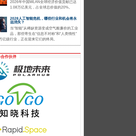
2026年中国WLAN全球经济价值贡献已达
1.08万亿美元，占全球总价值的20%。
2028人工智能危机，哪些行业和机会将永
远消失？
当“智能”从稀缺资源变成空气般廉价的工业
品，那些寄生在“信息不对称”和“人类惰性”
万亿级行业，正在迎来它们的终局。
G合作伙伴