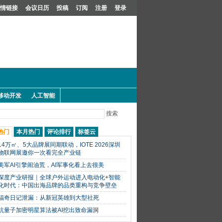
情链接
会议日历
投稿
订阅
注册
登录
移动开发
人工智能
搜索
热门
本月热门
评论排行
标签云
14万㎡、5大品牌展同期联动，IOTE 2026深圳
物联网展邀你一次看完全产业链
美军AI引擎闹油荒，AI军事化看上去很美
深度产业研报｜全球户外运动进入电动化+智能
化时代：中国出海品牌的品类重构与竞争壁垒
福奇日记泄漏：从新冠英雄到大型社死
抗量子加密明星算法被AI挖出致命漏洞