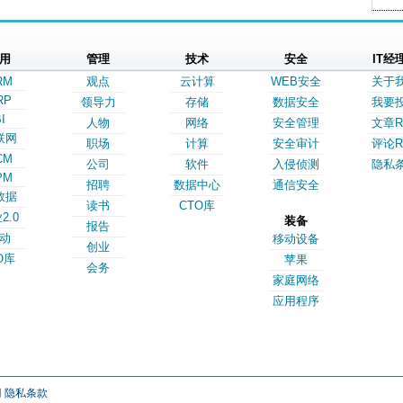
用
管理
技术
安全
IT经
RM
观点
云计算
WEB安全
关于
RP
领导力
存储
数据安全
我要
I
人物
网络
安全管理
文章R
联网
职场
计算
安全审计
评论R
CM
公司
软件
入侵侦测
隐私
PM
招聘
数据中心
通信安全
数据
读书
CTO库
2.0
装备
报告
动
移动设备
创业
O库
苹果
会务
家庭网络
应用程序
网
隐私条款