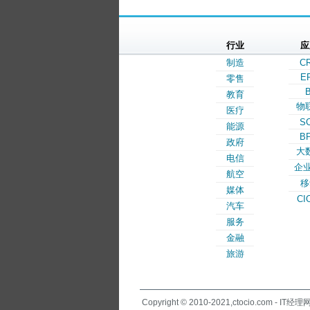
行业
应
制造
C
E
零售
B
教育
物
医疗
S
能源
B
政府
大
电信
企业
航空
移
媒体
CI
汽车
服务
金融
旅游
Copyright © 2010-2021,ctocio.com - IT经理