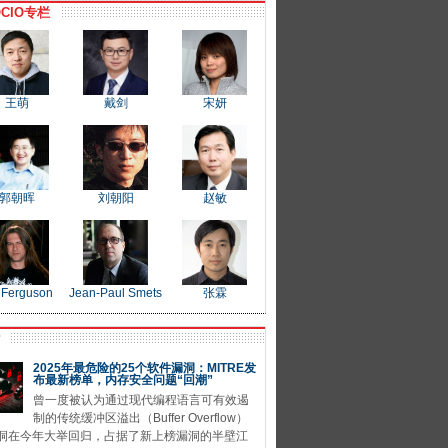
CIO专栏
王萌
戴剑
宋妍
郭朝晖
刘朝阳
赵敏
 Ferguson
Jean-Paul Smets
张霖
P
2025年最危险的25个软件漏洞：MITRE发
布最新榜单，内存安全问题“回潮”
曾一度被认为通过现代编程语言可有效遏
制的传统缓冲区溢出（Buffer Overflow）
洞在今年大举回归，占据了新上榜漏洞的半壁江