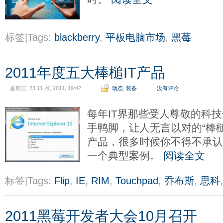
标签|Tags:
blackberry
,
平板电脑市场
,
黑莓
2011年度五大棒槌IT产品
星期三, 23 11 月, 2011, 19:42
动态
,
装备
没有评论
每年IT界那些受人尊敬的科
手鸭脚，让人无言以对的“棒
产品，很多时候你不得不承认
一个典型案例。
阅读全文
标签|Tags:
Flip
,
IE
,
RIM
,
Touchpad
,
乔布斯
,
思科
2011黑莓开发者大会10月召开