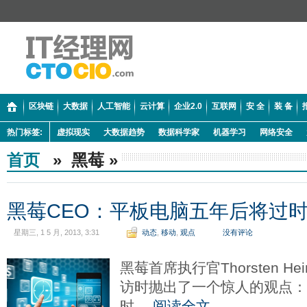
区块链
大数据
人工智能
云计算
企业2.0
互联网
安 全
装 备
热门标签:
虚拟现实
大数据趋势
数据科学家
机器学习
网络安全
首页
» 黑莓 »
黑莓CEO：平板电脑五年后将过
星期三, 1 5 月, 2013, 3:31
动态
,
移动
,
观点
没有评论
黑莓首席执行官Thorsten 
访时抛出了一个惊人的观点
时。
阅读全文