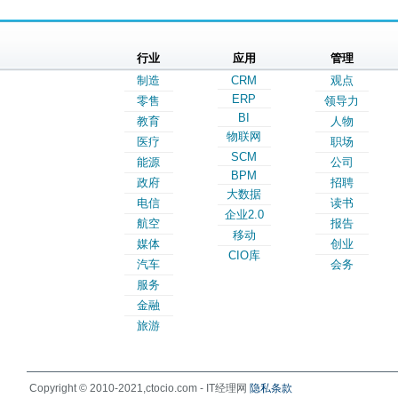
行业
应用
管理
制造
CRM
观点
ERP
零售
领导力
BI
教育
人物
物联网
医疗
职场
SCM
能源
公司
BPM
政府
招聘
大数据
电信
读书
企业2.0
航空
报告
移动
媒体
创业
CIO库
汽车
会务
服务
金融
旅游
Copyright © 2010-2021,ctocio.com - IT经理网
隐私条款