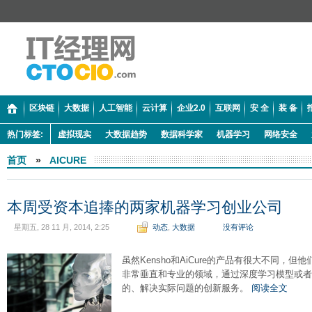
区块链
大数据
人工智能
云计算
企业2.0
互联网
安 全
装 备
热门标签:
虚拟现实
大数据趋势
数据科学家
机器学习
网络安全
首页
»
AICURE
本周受资本追捧的两家机器学习创业公司
星期五, 28 11 月, 2014, 2:25
动态
,
大数据
没有评论
虽然Kensho和AiCure的产品有很大不同，
非常垂直和专业的领域，通过深度学习模型或者
的、解决实际问题的创新服务。
阅读全文