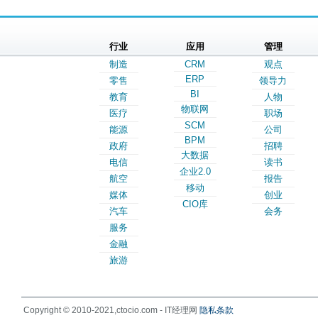
行业
应用
管理
制造
CRM
观点
ERP
零售
领导力
BI
教育
人物
物联网
医疗
职场
SCM
能源
公司
BPM
政府
招聘
大数据
电信
读书
企业2.0
航空
报告
移动
媒体
创业
CIO库
汽车
会务
服务
金融
旅游
Copyright © 2010-2021,ctocio.com - IT经理网
隐私条款