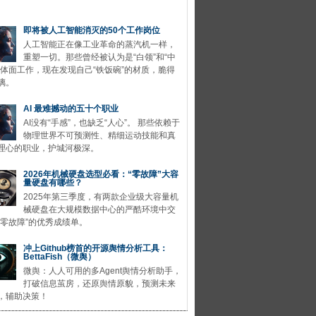
即将被人工智能消灭的50个工作岗位
人工智能正在像工业革命的蒸汽机一样，
重塑一切。那些曾经被认为是“白领”和“中
的体面工作，现在发现自己“铁饭碗”的材质，脆得
璃。
AI 最难撼动的五十个职业
AI没有“手感”，也缺乏“人心”。 那些依赖于
物理世界不可预测性、精细运动技能和真
理心的职业，护城河极深。
2026年机械硬盘选型必看：“零故障”大容
量硬盘有哪些？
2025年第三季度，有两款企业级大容量机
械硬盘在大规模数据中心的严酷环境中交
“零故障”的优秀成绩单。
冲上Github榜首的开源舆情分析工具：
BettaFish（微舆）
微舆：人人可用的多Agent舆情分析助手，
打破信息茧房，还原舆情原貌，预测未来
，辅助决策！