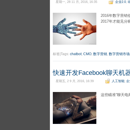
星期一, 28 11 月, 2016, 16:35
企业2.0
,
2016年数字营
2017年才能见分
标签|Tags:
chatbot
,
CMO
,
数字营销
,
数字营销市场
快速开发Facebook聊天
星期五, 2 9 月, 2016, 16:39
人工智能
,
企
这些瞄准“聊天电商