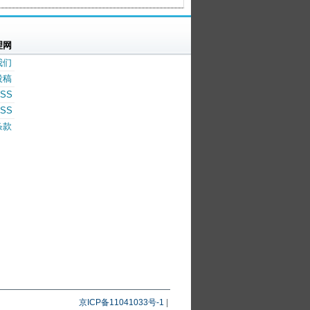
理网
我们
投稿
SS
SS
条款
京ICP备11041033号-1
|