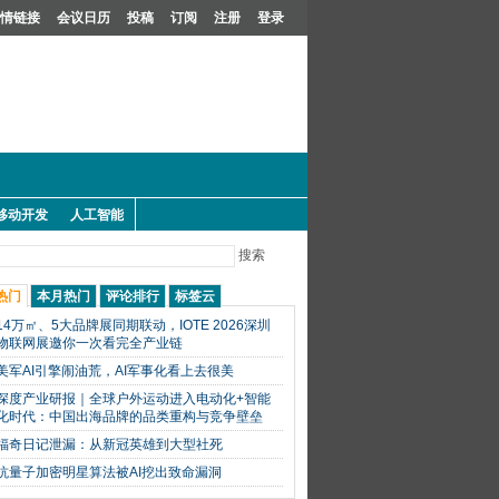
情链接
会议日历
投稿
订阅
注册
登录
移动开发
人工智能
搜索
热门
本月热门
评论排行
标签云
14万㎡、5大品牌展同期联动，IOTE 2026深圳
物联网展邀你一次看完全产业链
美军AI引擎闹油荒，AI军事化看上去很美
深度产业研报｜全球户外运动进入电动化+智能
化时代：中国出海品牌的品类重构与竞争壁垒
福奇日记泄漏：从新冠英雄到大型社死
抗量子加密明星算法被AI挖出致命漏洞