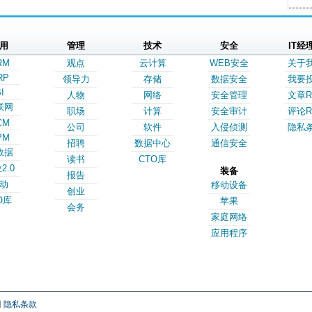
用
管理
技术
安全
IT经
RM
观点
云计算
WEB安全
关于
RP
领导力
存储
数据安全
我要
I
人物
网络
安全管理
文章R
联网
职场
计算
安全审计
评论R
CM
公司
软件
入侵侦测
隐私
PM
招聘
数据中心
通信安全
数据
读书
CTO库
2.0
装备
报告
动
移动设备
创业
O库
苹果
会务
家庭网络
应用程序
网
隐私条款