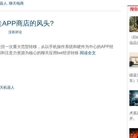
器人
,
聊天电商
报告
走APP商店的风头?
没有评论
（Ele
远品
经历一次重大范型转移，从以手机操作系统和硬件为中心的APP经
和注意力资源为核心的聊天应用bot经济转移
阅读全文
级蓝
车）
天机器人
术底
开。