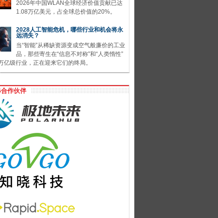
2026年中国WLAN全球经济价值贡献已达
1.08万亿美元，占全球总价值的20%。
2028人工智能危机，哪些行业和机会将永
远消失？
当“智能”从稀缺资源变成空气般廉价的工业
品，那些寄生在“信息不对称”和“人类惰性”
万亿级行业，正在迎来它们的终局。
G合作伙伴