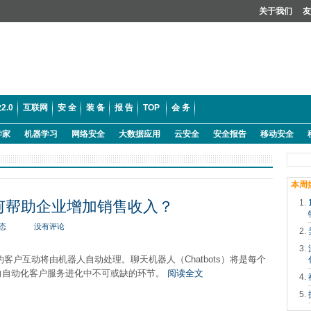
关于我们
友
2.0
互联网
安 全
装 备
报 告
TOP
会 务
学家
机器学习
网络安全
大数据应用
云安全
安全报告
移动安全
本周
）如何帮助企业增加销售收入？
态
没有评论
％的客户互动将由机器人自动处理。聊天机器人（Chatbots）将是每个
向自动化客户服务进化中不可或缺的环节。
阅读全文