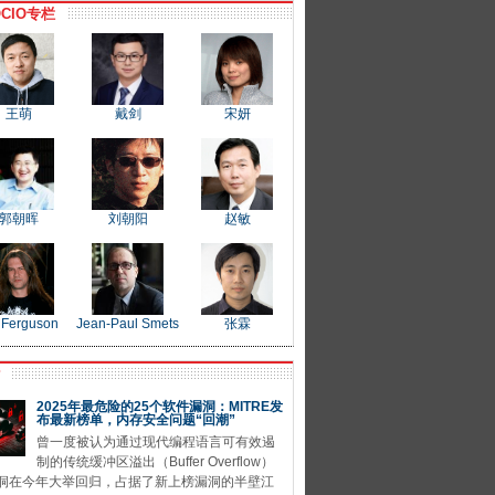
CIO专栏
王萌
戴剑
宋妍
郭朝晖
刘朝阳
赵敏
 Ferguson
Jean-Paul Smets
张霖
P
2025年最危险的25个软件漏洞：MITRE发
布最新榜单，内存安全问题“回潮”
曾一度被认为通过现代编程语言可有效遏
制的传统缓冲区溢出（Buffer Overflow）
洞在今年大举回归，占据了新上榜漏洞的半壁江