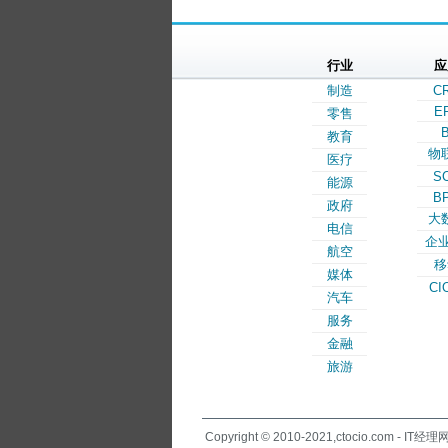
行业
应
制造
C
E
零售
B
教育
物
医疗
S
能源
B
政府
大
电信
企业
航空
移
媒体
CI
汽车
服务
金融
旅游
Copyright © 2010-2021,ctocio.com - IT经理