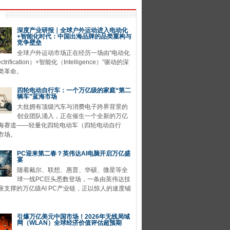
深度产业研报｜全球户外运动进入电动化
+智能化时代：中国出海品牌的品类重构与
竞争壁垒
全球户外运动市场正在经历一场由“电动化
ctrification）+智能化（Intelligence）”驱动的深
类革命。
四轮电动自行车：一个万亿级的家庭“第二
辆车”蓝海市场
大批拥有顶级汽车与消费电子跨界背景的
创业团队涌入，正在催生一个全新的万亿
海赛道——轻量化四轮电动车（四轮电动自行
市场。
PC迎来第二春？英伟达AI电脑开启万亿盛
宴
随着戴尔、联想、惠普、华硕、微星等全
球一线PC巨头悉数登场，一条由英伟达技
座支撑的万亿级AI PC产业链，正以惊人的速度铺
引爆万亿美元中国市场！2026年无线局域
网（WLAN）全球经济价值评估超预期