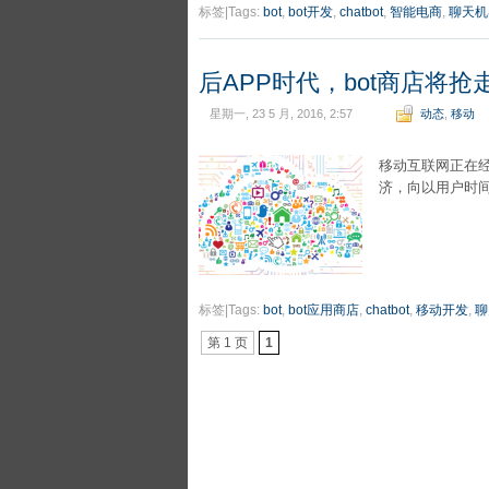
标签|Tags:
bot
,
bot开发
,
chatbot
,
智能电商
,
聊天机
后APP时代，bot商店将抢
星期一, 23 5 月, 2016, 2:57
动态
,
移动
移动互联网正在
济，向以用户时间
标签|Tags:
bot
,
bot应用商店
,
chatbot
,
移动开发
,
聊
第 1 页
1