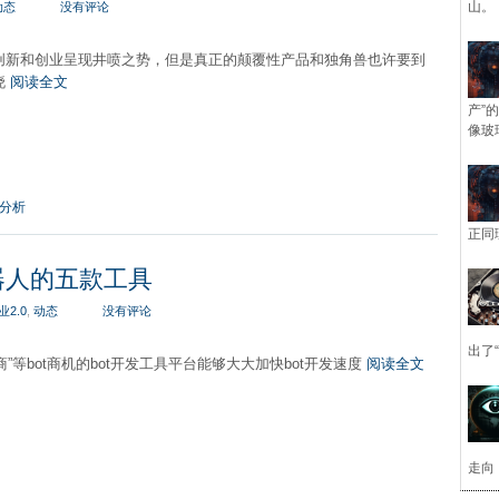
山。
动态
没有评论
销创新和创业呈现井喷之势，但是真正的颠覆性产品和独角兽也许要到
晓
阅读全文
产”
像玻
分析
正同
机器人的五款工具
业2.0
,
动态
没有评论
出了
”等bot商机的bot开发工具平台能够大大加快bot开发速度
阅读全文
走向