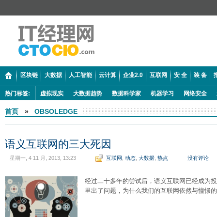
区块链
大数据
人工智能
云计算
企业2.0
互联网
安 全
装 备
热门标签:
虚拟现实
大数据趋势
数据科学家
机器学习
网络安全
首页
»
OBSOLEDGE
语义互联网的三大死因
星期一, 4 11 月, 2013, 13:23
互联网
,
动态
,
大数据
,
热点
没有评论
经过二十多年的尝试后，语义互联网已经成为投
里出了问题，为什么我们的互联网依然与憧憬