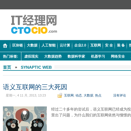
区块链
大数据
人工智能
云计算
企业2.0
互联网
安 全
装 备
热门标签:
虚拟现实
大数据趋势
数据科学家
机器学习
网络安全
首页
»
SYNAPTIC WEB
语义互联网的三大死因
星期一, 4 11 月, 2013, 13:23
互联网
,
动态
,
大数据
,
热点
没有评论
经过二十多年的尝试后，语义互联网已经成为投
里出了问题，为什么我们的互联网依然与憧憬