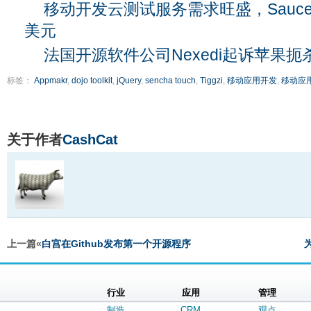
移动开发云测试服务需求旺盛，Sauce L
美元
法国开源软件公司Nexedi起诉苹果扼杀
标签：
Appmakr
,
dojo toolkit
,
jQuery
,
sencha touch
,
Tiggzi
,
移动应用开发
,
移动应
关于作者
CashCat
上一篇«
白宫在Github发布第一个开源程序
行业
应用
管理
制造
CRM
观点