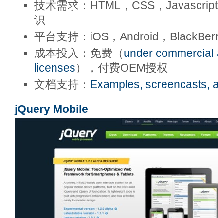
技术需求：HTML，CSS，Javascri
识
平台支持：iOS，Android，BlackBerr
成本投入：免费（
under commercial 
licenses
），付费OEM授权
文档支持：
Examples, screencasts, an
jQuery Mobile