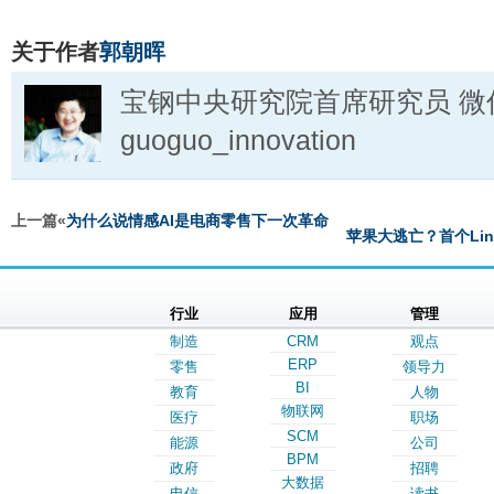
关于作者
郭朝晖
宝钢中央研究院首席研究员 微
guoguo_innovation
上一篇«
为什么说情感AI是电商零售下一次革命
苹果大逃亡？首个Li
行业
应用
管理
制造
CRM
观点
ERP
零售
领导力
BI
教育
人物
物联网
医疗
职场
SCM
能源
公司
BPM
政府
招聘
大数据
电信
读书