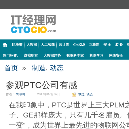
区块链
大数据
人工智能
云计算
企业2.0
互联网
安 全
装 备
热门标签:
虚拟现实
大数据趋势
数据科学家
机器学习
网络安全
首页
»
制造
,
动态
参观PTC公司有感
作者：
郭朝晖
2017年07月07日
制造
,
动态
在我印象中，PTC是世界上三大PLM
子、GE那样庞大，只有几千名雇员。
一变”，成为世界上最先进的物联网公