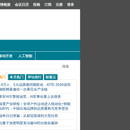
情链接
会议日历
投稿
订阅
注册
登录
移动开发
人工智能
搜索
热门
本月热门
评论排行
标签云
14万㎡、5大品牌展同期联动，IOTE 2026深圳
物联网展邀你一次看完全产业链
美军AI引擎闹油荒，AI军事化看上去很美
深度产业研报｜全球户外运动进入电动化+智能
化时代：中国出海品牌的品类重构与竞争壁垒
福奇日记泄漏：从新冠英雄到大型社死
抗量子加密明星算法被AI挖出致命漏洞