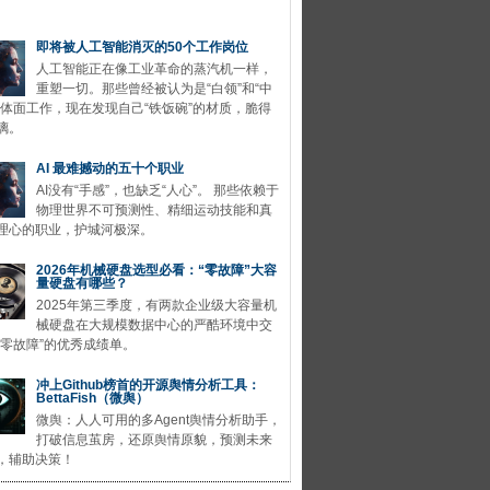
即将被人工智能消灭的50个工作岗位
人工智能正在像工业革命的蒸汽机一样，
重塑一切。那些曾经被认为是“白领”和“中
的体面工作，现在发现自己“铁饭碗”的材质，脆得
璃。
AI 最难撼动的五十个职业
AI没有“手感”，也缺乏“人心”。 那些依赖于
物理世界不可预测性、精细运动技能和真
理心的职业，护城河极深。
2026年机械硬盘选型必看：“零故障”大容
量硬盘有哪些？
2025年第三季度，有两款企业级大容量机
械硬盘在大规模数据中心的严酷环境中交
“零故障”的优秀成绩单。
冲上Github榜首的开源舆情分析工具：
BettaFish（微舆）
微舆：人人可用的多Agent舆情分析助手，
打破信息茧房，还原舆情原貌，预测未来
，辅助决策！