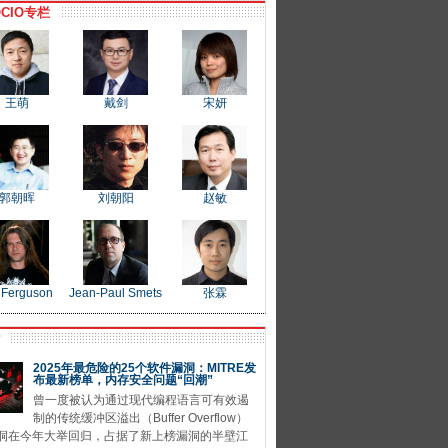
CIO专栏
王萌
戴剑
宋妍
郭朝晖
刘朝阳
赵敏
 Ferguson
Jean-Paul Smets
张霖
P
2025年最危险的25个软件漏洞：MITRE发
布最新榜单，内存安全问题“回潮”
曾一度被认为通过现代编程语言可有效遏
制的传统缓冲区溢出（Buffer Overflow）
洞在今年大举回归，占据了新上榜漏洞的半壁江