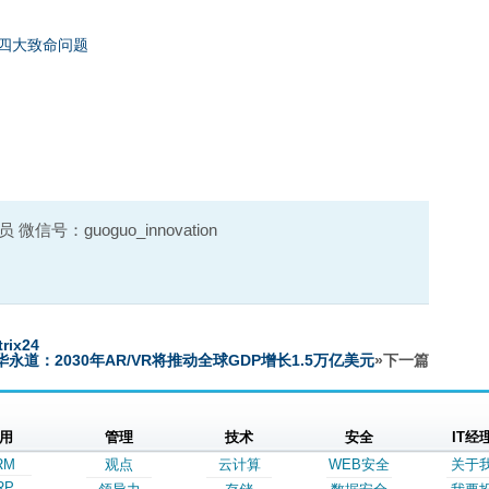
四大致命问题
号：guoguo_innovation
ix24
华永道：2030年AR/VR将推动全球GDP增长1.5万亿美元
»下一篇
用
管理
技术
安全
IT经
RM
观点
云计算
WEB安全
关于
RP