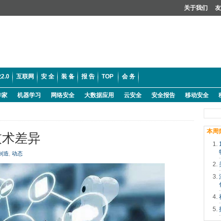
关于我们
友
2.0
互联网
安 全
装 备
报 告
TOP
会 务
学家
机器学习
网络安全
大数据应用
云安全
安全报告
移动安全
本周
技术差异
制造
,
动态