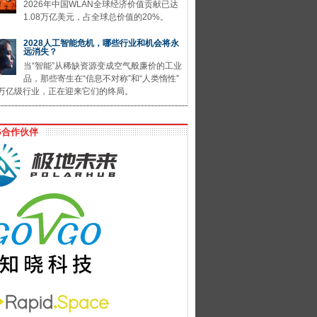
2026年中国WLAN全球经济价值贡献已达
1.08万亿美元，占全球总价值的20%。
2028人工智能危机，哪些行业和机会将永
远消失？
当“智能”从稀缺资源变成空气般廉价的工业
品，那些寄生在“信息不对称”和“人类惰性”
万亿级行业，正在迎来它们的终局。
G合作伙伴