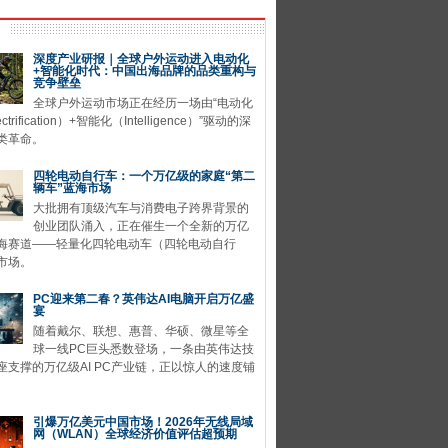
深度产业研报｜全球户外运动进入电动化
+智能化时代：中国出海品牌的品类重构与
竞争壁垒
全球户外运动市场正在经历一场由“电动化
ctrification）+智能化（Intelligence）”驱动的深
类革命。
四轮电动自行车：一个万亿级的家庭“第二
辆车”蓝海市场
大批拥有顶级汽车与消费电子跨界背景的
创业团队涌入，正在催生一个全新的万亿
海赛道——轻量化四轮电动车（四轮电动自行
市场。
PC迎来第二春？英伟达AI电脑开启万亿盛
宴
随着戴尔、联想、惠普、华硕、微星等全
球一线PC巨头悉数登场，一条由英伟达技
座支撑的万亿级AI PC产业链，正以惊人的速度铺
引爆万亿美元中国市场！2026年无线局域
网（WLAN）全球经济价值评估超预期