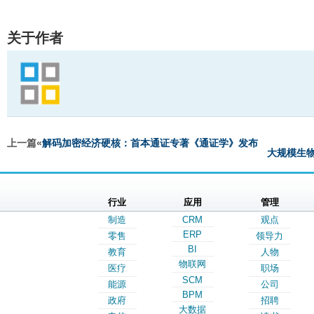
关于作者
上一篇«
解码加密经济硬核：首本通证专著《通证学》发布
大规模生
行业
应用
管理
制造
CRM
观点
ERP
零售
领导力
BI
教育
人物
物联网
医疗
职场
SCM
能源
公司
BPM
政府
招聘
大数据