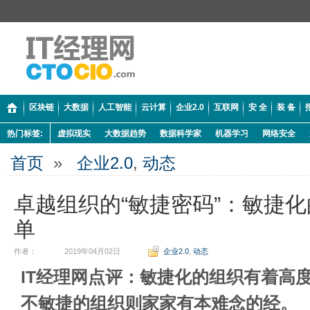
区块链
大数据
人工智能
云计算
企业2.0
互联网
安 全
装 备
热门标签:
虚拟现实
大数据趋势
数据科学家
机器学习
网络安全
首页
»
企业2.0
,
动态
卓越组织的“敏捷密码”：敏捷
单
作者：
2019年04月02日
企业2.0
,
动态
IT经理网点评：敏捷化的组织有着高
不敏捷的组织则家家有本难念的经。