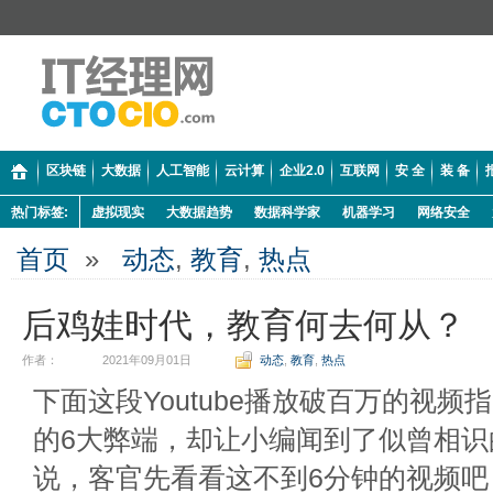
区块链
大数据
人工智能
云计算
企业2.0
互联网
安 全
装 备
热门标签:
虚拟现实
大数据趋势
数据科学家
机器学习
网络安全
首页
»
动态
,
教育
,
热点
后鸡娃时代，教育何去何从？
作者：
2021年09月01日
动态
,
教育
,
热点
下面这段Youtube播放破百万的视
的6大弊端，却让小编闻到了似曾相识
说，客官先看看这不到6分钟的视频吧