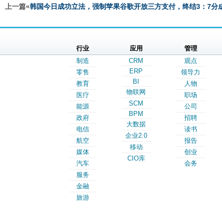
上一篇«
韩国今日成功立法，强制苹果谷歌开放三方支付，终结3：7分
行业
应用
管理
制造
CRM
观点
ERP
零售
领导力
BI
教育
人物
物联网
医疗
职场
SCM
能源
公司
BPM
政府
招聘
大数据
电信
读书
企业2.0
航空
报告
移动
媒体
创业
CIO库
汽车
会务
服务
金融
旅游