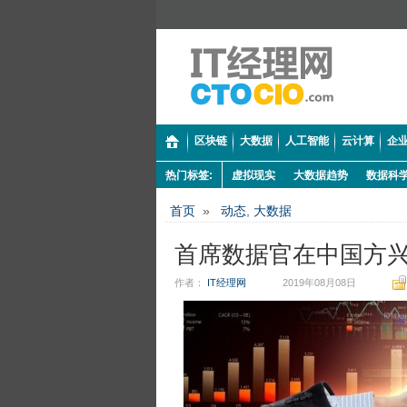
区块链
大数据
人工智能
云计算
企业
热门标签:
虚拟现实
大数据趋势
数据科
首页
»
动态
,
大数据
首席数据官在中国方
作者：
IT经理网
2019年08月08日