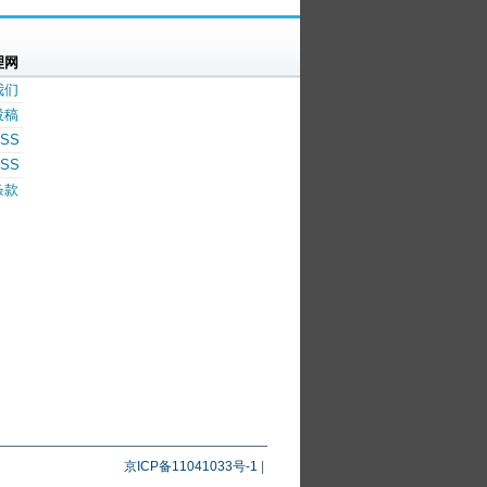
理网
我们
投稿
SS
SS
条款
京ICP备11041033号-1
|