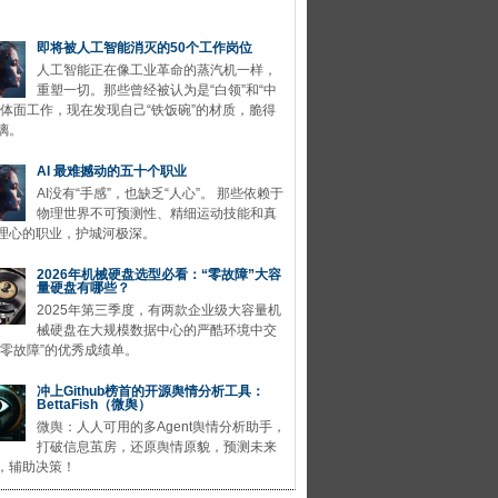
即将被人工智能消灭的50个工作岗位
人工智能正在像工业革命的蒸汽机一样，
重塑一切。那些曾经被认为是“白领”和“中
的体面工作，现在发现自己“铁饭碗”的材质，脆得
璃。
AI 最难撼动的五十个职业
AI没有“手感”，也缺乏“人心”。 那些依赖于
物理世界不可预测性、精细运动技能和真
理心的职业，护城河极深。
2026年机械硬盘选型必看：“零故障”大容
量硬盘有哪些？
2025年第三季度，有两款企业级大容量机
械硬盘在大规模数据中心的严酷环境中交
“零故障”的优秀成绩单。
冲上Github榜首的开源舆情分析工具：
BettaFish（微舆）
微舆：人人可用的多Agent舆情分析助手，
打破信息茧房，还原舆情原貌，预测未来
，辅助决策！