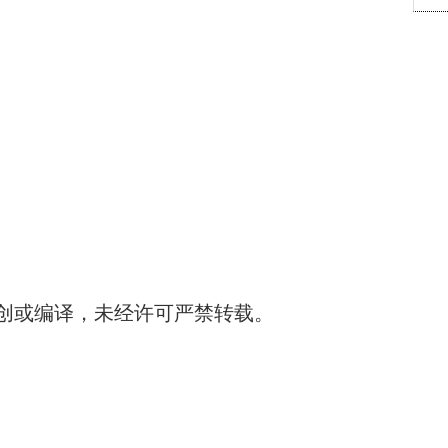
创或编译，未经许可严禁转载。