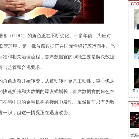
CTO
据官（CDO）的角色正在不断变化。十多年前，为应对
的监管环境，第一批首席数据官在国际性银行应运而生。当
标准和相关治理流程，首席数据官的职能主要是解决数据
符合监管和合规要求。
的角色逐渐开始转变，从被动转向更具主动性，重心也从
的快速扩张和大数据的爆发式增长，首席数据官的角色在
Rik
们在与中国的金融机构的接触中发现，虽然目前只有为数
TO
官一职，但这一情况正在迅速改变。
类漏