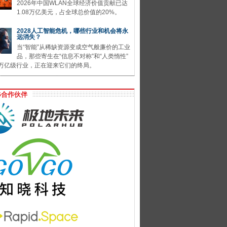
2026年中国WLAN全球经济价值贡献已达
1.08万亿美元，占全球总价值的20%。
2028人工智能危机，哪些行业和机会将永
远消失？
当“智能”从稀缺资源变成空气般廉价的工业
品，那些寄生在“信息不对称”和“人类惰性”
万亿级行业，正在迎来它们的终局。
G合作伙伴