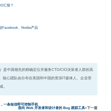
IO汇报？
acebook、Nvidia产品
com）是中国领先的精确定位并服务CTO/CIO决策者人群的高
台。核心团队由分布在美国和中国的资深IT媒体人、企业管
成。
漏洞，一条短信即可控制手机
面向 Web 开发者和设计者的 Bug 跟踪工具
»下一篇