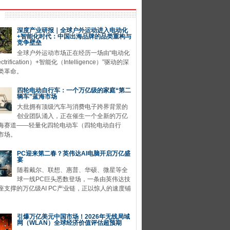
深度产业研报｜全球户外运动进入电动化
+智能化时代：中国出海品牌的品类重构与
竞争壁垒
全球户外运动市场正在经历一场由“电动化
ctrification）+智能化（Intelligence）”驱动的深
类革命。
四轮电动自行车：一个万亿级的家庭“第二
辆车”蓝海市场
大批拥有顶级汽车与消费电子跨界背景的
创业团队涌入，正在催生一个全新的万亿
海赛道——轻量化四轮电动车（四轮电动自行
市场。
PC迎来第二春？英伟达AI电脑开启万亿盛
宴
随着戴尔、联想、惠普、华硕、微星等全
球一线PC巨头悉数登场，一条由英伟达技
座支撑的万亿级AI PC产业链，正以惊人的速度铺
引爆万亿美元中国市场！2026年无线局域
网（WLAN）全球经济价值评估超预期