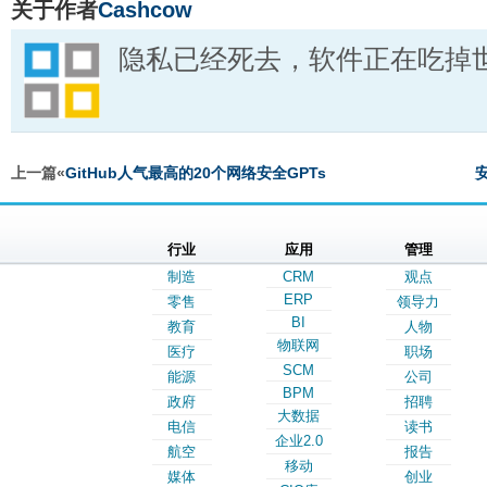
关于作者
Cashcow
隐私已经死去，软件正在吃掉
上一篇«
GitHub人气最高的20个网络安全GPTs
行业
应用
管理
制造
CRM
观点
ERP
零售
领导力
BI
教育
人物
物联网
医疗
职场
SCM
能源
公司
BPM
政府
招聘
大数据
电信
读书
企业2.0
航空
报告
移动
媒体
创业