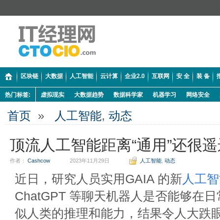
区块链
大数据
人工智能
云计算
企业2.0
互联网
安 全
装 备
热门标签:
虚拟现实
大数据趋势
数据科学家
机器学习
网络安全
首页
»
人工智能
,
动态
顶流人工智能距离“通用”还很遥
作者：
Cashcow
2023年11月29日
人工智能
,
动态
近日，研究人员实用GAIA 的新
人工智
ChatGPT 等聊天机器人是否能够在
似人类的推理和能力，结果令人大跌