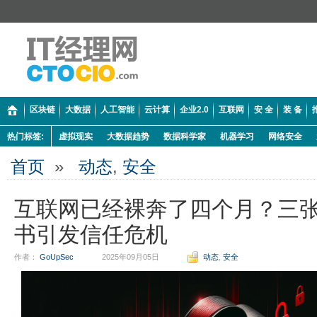
区块链
大数据
人工智能
云计算
企业2.0
互联网
安 全
装 备
热门标签:
虚拟现实
大数据趋势
数据科学家
机器学习
网络安全
首页
»
动态
,
安全
互联网已经裸奔了四个月？三张1.
书引发信任危机
作者：
GoUpSec
2025年09月05日
动态
,
安全