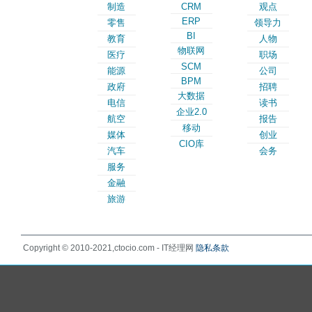
制造
CRM
观点
ERP
零售
领导力
BI
教育
人物
物联网
医疗
职场
SCM
能源
公司
BPM
政府
招聘
大数据
电信
读书
企业2.0
航空
报告
移动
媒体
创业
CIO库
汽车
会务
服务
金融
旅游
Copyright © 2010-2021,ctocio.com - IT经理网
隐私条款