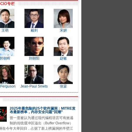
CIO专栏
王萌
戴剑
宋妍
郭朝晖
刘朝阳
赵敏
 Ferguson
Jean-Paul Smets
张霖
P
2025年最危险的25个软件漏洞：MITRE发
布最新榜单，内存安全问题“回潮”
曾一度被认为通过现代编程语言可有效遏
制的传统缓冲区溢出（Buffer Overflow）
洞在今年大举回归，占据了新上榜漏洞的半壁江