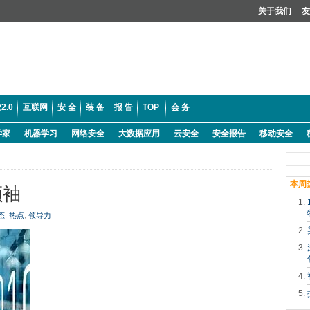
关于我们
友
2.0
互联网
安 全
装 备
报 告
TOP
会 务
学家
机器学习
网络安全
大数据应用
云安全
安全报告
移动安全
本周
领袖
态
,
热点
,
领导力