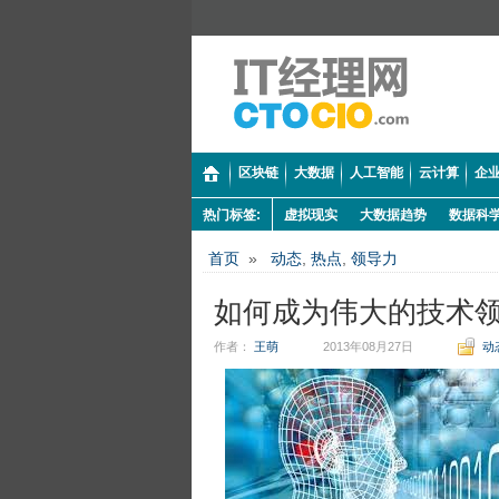
区块链
大数据
人工智能
云计算
企业
热门标签:
虚拟现实
大数据趋势
数据科
首页
»
动态
,
热点
,
领导力
如何成为伟大的技术
作者：
王萌
2013年08月27日
动