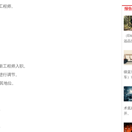
工程师。
报告
（Ele
远品
。
新工程师入职。
级蓝
进行调节。
车）
护其地位。
术底
。
开。
。