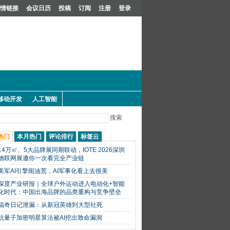
情链接
会议日历
投稿
订阅
注册
登录
移动开发
人工智能
搜索
热门
本月热门
评论排行
标签云
14万㎡、5大品牌展同期联动，IOTE 2026深圳
物联网展邀你一次看完全产业链
美军AI引擎闹油荒，AI军事化看上去很美
深度产业研报｜全球户外运动进入电动化+智能
化时代：中国出海品牌的品类重构与竞争壁垒
福奇日记泄漏：从新冠英雄到大型社死
抗量子加密明星算法被AI挖出致命漏洞