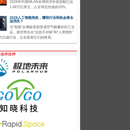
2026年中国WLAN全球经济价值贡献已达
1.08万亿美元，占全球总价值的20%。
2028人工智能危机，哪些行业和机会将永
远消失？
当“智能”从稀缺资源变成空气般廉价的工业
品，那些寄生在“信息不对称”和“人类惰性”
万亿级行业，正在迎来它们的终局。
G合作伙伴