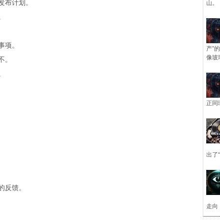
发布计划。
山。
。
事项。
产”
像玻
不。
。
正同
出了
的反馈。
走向