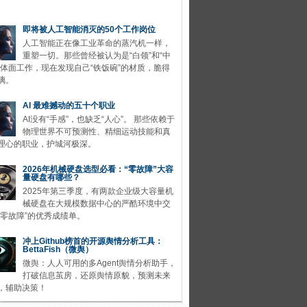
即将被人工智能消灭的50个工作岗位
人工智能正在像工业革命的蒸汽机一样，
重塑一切。那些曾经被认为是“白领”和“中
的体面工作，现在发现自己“铁饭碗”的材质，脆得
璃。
AI 最难撼动的五十个职业
AI没有“手感”，也缺乏“人心”。 那些依赖于
物理世界不可预测性、精细运动技能和真
理心的职业，护城河极深。
2026年机械硬盘选型必看：“零故障”大容
量硬盘有哪些？
2025年第三季度，有两款企业级大容量机
械硬盘在大规模数据中心的严酷环境中交
“零故障”的优秀成绩单。
冲上Github榜首的开源舆情分析工具：
BettaFish（微舆）
微舆：人人可用的多Agent舆情分析助手，
打破信息茧房，还原舆情原貌，预测未来
，辅助决策！