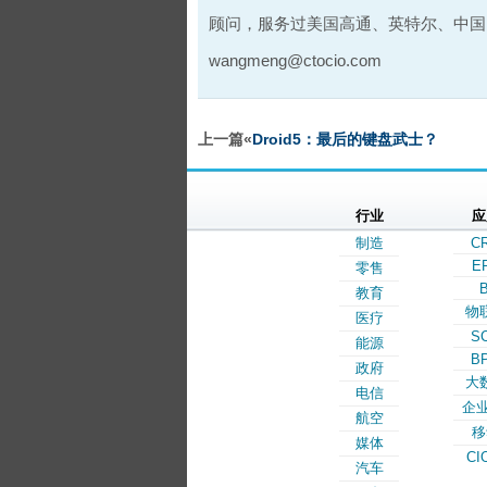
顾问，服务过美国高通、英特尔、中国
wangmeng@ctocio.com
上一篇«
Droid5：最后的键盘武士？
行业
应
制造
C
E
零售
B
教育
物
医疗
S
能源
B
政府
大
电信
企业
航空
移
媒体
CI
汽车