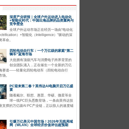
深度产业研报｜全球户外运动进入电动化
+智能化时代：中国出海品牌的品类重构与
竞争壁垒
全球户外运动市场正在经历一场由“电动化
ctrification）+智能化（Intelligence）”驱动的深
类革命。
四轮电动自行车：一个万亿级的家庭“第二
辆车”蓝海市场
大批拥有顶级汽车与消费电子跨界背景的
创业团队涌入，正在催生一个全新的万亿
海赛道——轻量化四轮电动车（四轮电动自行
市场。
PC迎来第二春？英伟达AI电脑开启万亿盛
宴
随着戴尔、联想、惠普、华硕、微星等全
球一线PC巨头悉数登场，一条由英伟达技
座支撑的万亿级AI PC产业链，正以惊人的速度铺
引爆万亿美元中国市场！2026年无线局域
网（WLAN）全球经济价值评估超预期