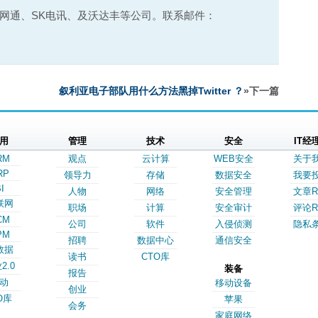
网通、SK电讯、及沃达丰等公司。联系邮件：
叙利亚电子部队用什么方法黑掉Twitter ？
»下一篇
用
管理
技术
安全
IT经
RM
观点
云计算
WEB安全
关于
RP
领导力
存储
数据安全
我要
I
人物
网络
安全管理
文章R
联网
职场
计算
安全审计
评论R
CM
公司
软件
入侵侦测
隐私
PM
招聘
数据中心
通信安全
数据
读书
CTO库
2.0
装备
报告
动
移动设备
创业
O库
苹果
会务
家庭网络