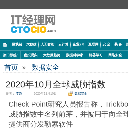
区块链
大数据
人工智能
云计算
企业2.0
互联网
安 全
装 备
热门标签:
虚拟现实
大数据趋势
数据科学家
机器学习
网络安全
首页
»
数据安全
2020年10月全球威胁指数
作者：
李辉
2020年11月10日
数据安全
Check Point研究人员报告称，Trickb
威胁指数中名列前茅，并被用于向全
提供商分发勒索软件