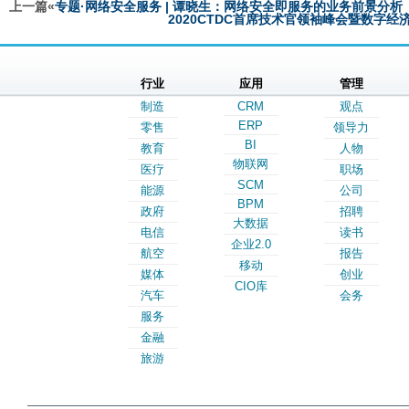
上一篇«
专题·网络安全服务 | 谭晓生：网络安全即服务的业务前景分析
2020CTDC首席技术官领袖峰会暨数字
行业
应用
管理
制造
CRM
观点
ERP
零售
领导力
BI
教育
人物
物联网
医疗
职场
SCM
能源
公司
BPM
政府
招聘
大数据
电信
读书
企业2.0
航空
报告
移动
媒体
创业
CIO库
汽车
会务
服务
金融
旅游