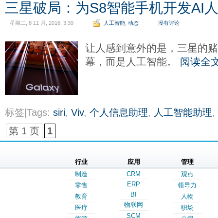
三星破局：为S8智能手机开发AI
星期二, 8 11 月, 2016, 3:39
人工智能
,
动态
没有评论
让人感到意外的是，三星的赌
幕，而是人工智能。
阅读全
标签|Tags:
siri
,
Viv
,
个人信息助理
,
人工智能助理
,
第 1 页
1
行业
应用
管理
制造
CRM
观点
ERP
零售
领导力
BI
教育
人物
物联网
医疗
职场
SCM