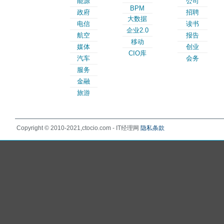
能源
公司
BPM
政府
招聘
大数据
电信
读书
企业2.0
航空
报告
移动
媒体
创业
CIO库
汽车
会务
服务
金融
旅游
Copyright © 2010-2021,ctocio.com - IT经理网
隐私条款