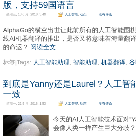
版，支持59国语言
星期三, 13 6 月, 2018, 3:40
人工智能
,
动态
没有评论
AlphaGo的横空出世让此前所有的人工智能
线AI机器翻译的推出，是否又将意味着海量翻
的命运？
阅读全文
标签|Tags:
人工智能助理
,
智能助理
,
机器翻译
,
谷
到底是Yanny还是Laurel？人
一致
星期一, 21 5 月, 2018, 1:53
人工智能
,
动态
没有评论
今天的AI人工智能技术面对”Yan
会像人类一样产生巨大分歧