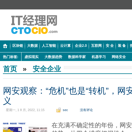
区块链
大数据
人工智能
云计算
企业2.0
互联网
安 全
装 备
热门标签:
虚拟现实
大数据趋势
数据科学家
机器学习
网络安全
首页
»
安全企业
网安观察：“危机”也是“转机”，
义
星期一, 1 8 月, 2022, 11:15
sec
没有评论
在充满不确定性的年份，网