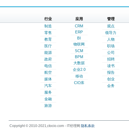
行业
应用
管理
制造
CRM
观点
ERP
零售
领导力
BI
教育
人物
物联网
医疗
职场
SCM
能源
公司
BPM
政府
招聘
大数据
电信
读书
企业2.0
航空
报告
移动
媒体
创业
CIO库
汽车
会务
服务
金融
旅游
Copyright © 2010-2021,ctocio.com - IT经理网
隐私条款