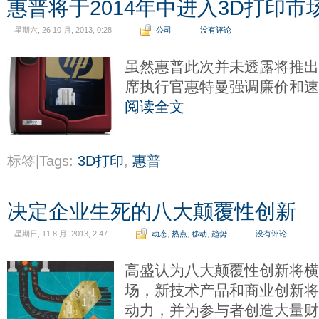
惠普将于2014年中进入3D打印市
星期六, 26 10 月, 2013, 0:28
公司
没有评论
虽然惠普此次并未透露将推出
席执行官惠特曼强调廉价和
阅读全文
标签|Tags:
3D打印
,
惠普
决定企业生死的八大颠覆性创新
星期日, 11 8 月, 2013, 2:47
动态
,
热点
,
移动
,
趋势
没有评论
高盛认为八大颠覆性创新将横
场，新技术产品和商业创新
动力，并为参与者创造大量