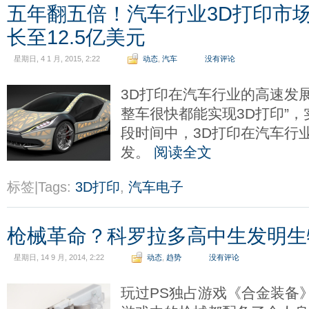
五年翻五倍！汽车行业3D打印市场
长至12.5亿美元
星期日, 4 1 月, 2015, 2:22
动态
,
汽车
没有评论
3D打印在汽车行业的高速发
整车很快都能实现3D打印”
段时间中，3D打印在汽车行
发。
阅读全文
标签|Tags:
3D打印
,
汽车电子
枪械革命？科罗拉多高中生发明生
星期日, 14 9 月, 2014, 2:22
动态
,
趋势
没有评论
玩过PS独占游戏《合金装备