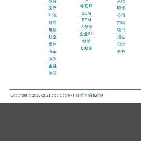
教育
人物
物联网
医疗
职场
SCM
能源
公司
BPM
政府
招聘
大数据
电信
读书
企业2.0
航空
报告
移动
媒体
创业
CIO库
汽车
会务
服务
金融
旅游
Copyright © 2010-2021,ctocio.com - IT经理网
隐私条款