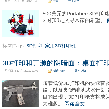
星期一, 26 11 月, 2012, 1:36
装备
没有评论
500美元的Portabee 3
3D打印走入寻常家的希望。
标签|Tags:
3D打印
,
家用3D打印机
3D打印和开源的阴暗面：桌面打
星期四, 4 10 月, 2012, 21:02
制造
,
动态
没有评论
随着低价3D打印机的快速普
破，以及类似“维基武器计划
目的出现，3D打印枪支将成
大难题。
阅读全文