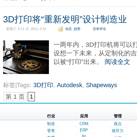
3D打印将“重新发明”设计制造业
星期三, 9 11 月, 2011, 0:31
动态
,
趋势
没有评论
一两年内，3D打印机将可以
设想一下未来，从定制化的
以被“打印”出来。
阅读全文
标签|Tags:
3D打印
,
Autodesk
,
Shapeways
第 1 页
1
行业
应用
管理
制造
CRM
观点
ERP
零售
领导力
BI