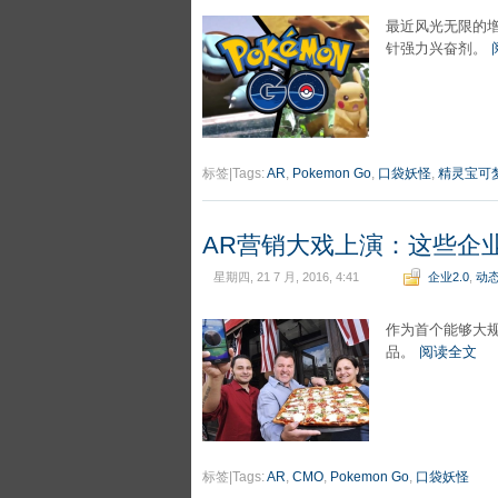
最近风光无限的增
针强力兴奋剂。
标签|Tags:
AR
,
Pokemon Go
,
口袋妖怪
,
精灵宝可
AR营销大戏上演：这些企业已
星期四, 21 7 月, 2016, 4:41
企业2.0
,
动
作为首个能够大规
品。
阅读全文
标签|Tags:
AR
,
CMO
,
Pokemon Go
,
口袋妖怪