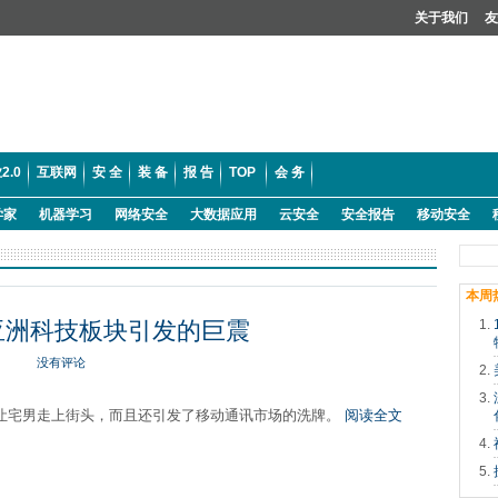
关于我们
友
2.0
互联网
安 全
装 备
报 告
TOP
会 务
学家
机器学习
网络安全
大数据应用
云安全
安全报告
移动安全
本周
亚洲科技板块引发的巨震
没有评论
但让宅男走上街头，而且还引发了移动通讯市场的洗牌。
阅读全文