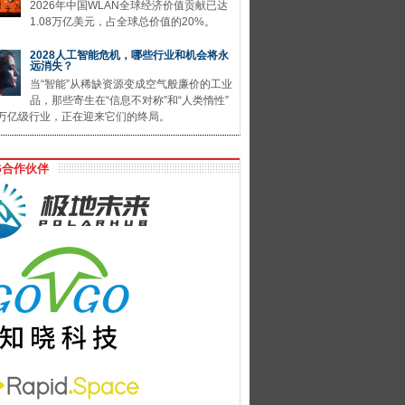
2026年中国WLAN全球经济价值贡献已达
1.08万亿美元，占全球总价值的20%。
2028人工智能危机，哪些行业和机会将永
远消失？
当“智能”从稀缺资源变成空气般廉价的工业
品，那些寄生在“信息不对称”和“人类惰性”
万亿级行业，正在迎来它们的终局。
G合作伙伴