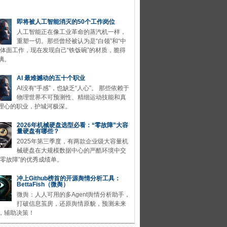
即将被人工智能消灭的50个工作岗位
人工智能正在像工业革命的蒸汽机一样，
重塑一切。那些曾经被认为是“白领”和“中
的体面工作，现在发现自己“铁饭碗”的材质，脆得
璃。
AI 最难撼动的五十个职业
AI没有“手感”，也缺乏“人心”。 那些依赖于
物理世界不可预测性、精细运动技能和真
理心的职业，护城河极深。
2026年机械硬盘选型必看：“零故障”大容
量硬盘有哪些？
2025年第三季度，有两款企业级大容量机
械硬盘在大规模数据中心的严酷环境中交
“零故障”的优秀成绩单。
冲上Github榜首的开源舆情分析工具：
BettaFish（微舆）
微舆：人人可用的多Agent舆情分析助手，
打破信息茧房，还原舆情原貌，预测未来
，辅助决策！