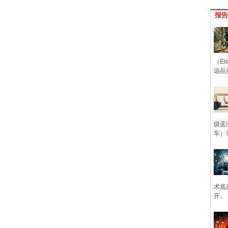
报告
（Ele
远品
级蓝
车）
术底
开。