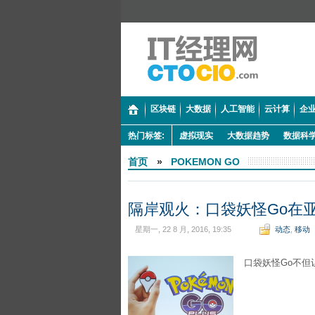
区块链
大数据
人工智能
云计算
企业
热门标签:
虚拟现实
大数据趋势
数据科
首页
»
POKEMON GO
隔岸观火：口袋妖怪Go在
星期一, 22 8 月, 2016, 19:35
动态
,
移动
口袋妖怪Go不