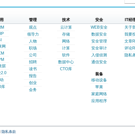
用
管理
技术
安全
IT经
RM
观点
云计算
WEB安全
关于
RP
领导力
存储
数据安全
我要
I
人物
网络
安全管理
文章R
联网
职场
计算
安全审计
评论R
CM
公司
软件
入侵侦测
隐私
PM
招聘
数据中心
通信安全
数据
读书
CTO库
2.0
装备
报告
动
移动设备
创业
O库
苹果
会务
家庭网络
应用程序
网
隐私条款