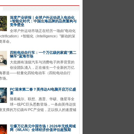
深度产业研报｜全球户外运动进入电动化
+智能化时代：中国出海品牌的品类重构与
竞争壁垒
全球户外运动市场正在经历一场由“电动化
ctrification）+智能化（Intelligence）”驱动的深
类革命。
四轮电动自行车：一个万亿级的家庭“第二
辆车”蓝海市场
大批拥有顶级汽车与消费电子跨界背景的
创业团队涌入，正在催生一个全新的万亿
海赛道——轻量化四轮电动车（四轮电动自行
市场。
PC迎来第二春？英伟达AI电脑开启万亿盛
宴
随着戴尔、联想、惠普、华硕、微星等全
球一线PC巨头悉数登场，一条由英伟达技
座支撑的万亿级AI PC产业链，正以惊人的速度铺
引爆万亿美元中国市场！2026年无线局域
网（WLAN）全球经济价值评估超预期