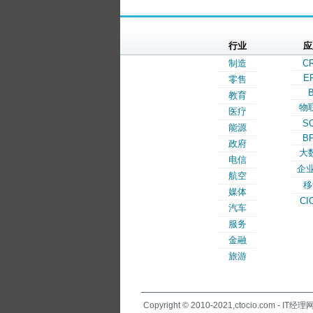
行业
应
制造
C
E
零售
B
教育
物
医疗
S
能源
B
政府
大
电信
企业
航空
移
媒体
CI
汽车
服务
金融
旅游
Copyright © 2010-2021,ctocio.com - IT经理