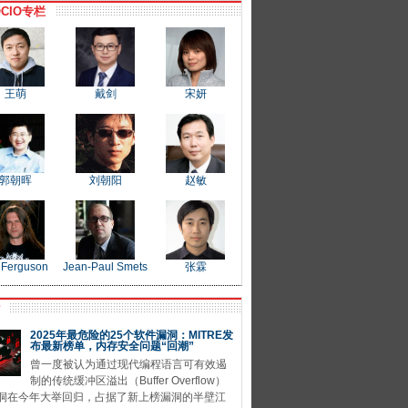
CIO专栏
王萌
戴剑
宋妍
郭朝晖
刘朝阳
赵敏
 Ferguson
Jean-Paul Smets
张霖
P
2025年最危险的25个软件漏洞：MITRE发
布最新榜单，内存安全问题“回潮”
曾一度被认为通过现代编程语言可有效遏
制的传统缓冲区溢出（Buffer Overflow）
洞在今年大举回归，占据了新上榜漏洞的半壁江