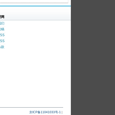
理网
我们
投稿
SS
SS
条款
京ICP备11041033号-1
|