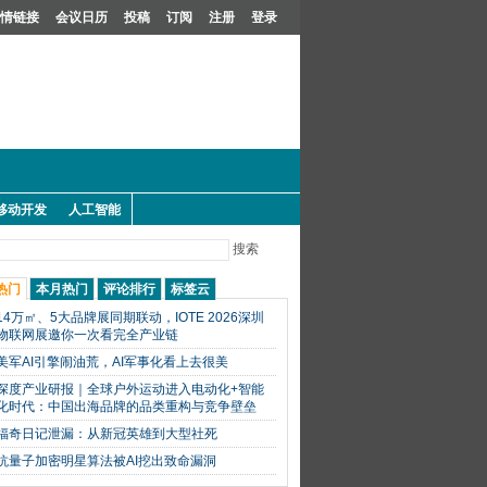
情链接
会议日历
投稿
订阅
注册
登录
移动开发
人工智能
搜索
热门
本月热门
评论排行
标签云
14万㎡、5大品牌展同期联动，IOTE 2026深圳
物联网展邀你一次看完全产业链
美军AI引擎闹油荒，AI军事化看上去很美
深度产业研报｜全球户外运动进入电动化+智能
化时代：中国出海品牌的品类重构与竞争壁垒
福奇日记泄漏：从新冠英雄到大型社死
抗量子加密明星算法被AI挖出致命漏洞