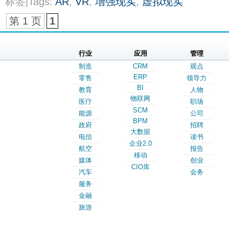
标签|Tags:
AR
,
VR
,
增强现实
,
虚拟现实
第 1 页
1
行业
应用
管理
制造
CRM
观点
ERP
零售
领导力
BI
教育
人物
物联网
医疗
职场
SCM
能源
公司
BPM
政府
招聘
大数据
电信
读书
企业2.0
航空
报告
移动
媒体
创业
CIO库
汽车
会务
服务
金融
旅游