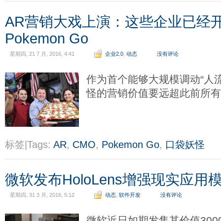
AR营销大戏上演：这些企业已经
Pokemon Go
星期四, 21 7 月, 2016, 4:41
企业2.0
,
动态
没有评论
作为首个能够大规模调动“人
怪的营销价值要远超此前所
标签|Tags:
AR
,
CMO
,
Pokemon Go
,
口袋妖怪
微软发布HoloLens增强现实应用
星期四, 31 3 月, 2016, 5:12
动态
,
软件开发
没有评论
微软近日如期发售其价值3000美