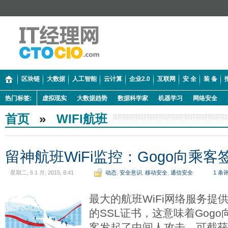
区块链
大数据
人工智能
云计算
企业2.0
互联网
安 全
装 备
热门标签:
虚拟现实
大数据趋势
数据科学家
机器学习
网络安全
首页
»
WIFI航班
留神航班WiFi监控：Gogo向乘客
星期二, 6 1 月, 2015, 8:41
动态
,
安全意识
,
移动安全
,
通信安全
1 条
最大的航班WiFi网络服务提
的SSL证书，这意味着Gogo
客发起了中间人攻击，可截