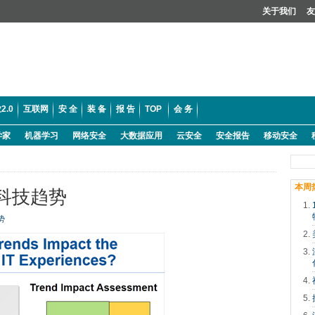
关于我们
友
2.0
互联网
安 全
装 备
报 告
TOP
会 务
学家
机器学习
网络安全
大数据应用
云安全
安全报告
移动安全
本周
十大科技趋势
势