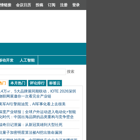
情链接
会议日历
投稿
订阅
注册
登录
移动开发
人工智能
搜索
热门
本月热门
评论排行
标签云
14万㎡、5大品牌展同期联动，IOTE 2026深圳
物联网展邀你一次看完全产业链
美军AI引擎闹油荒，AI军事化看上去很美
深度产业研报｜全球户外运动进入电动化+智能
化时代：中国出海品牌的品类重构与竞争壁垒
福奇日记泄漏：从新冠英雄到大型社死
抗量子加密明星算法被AI挖出致命漏洞