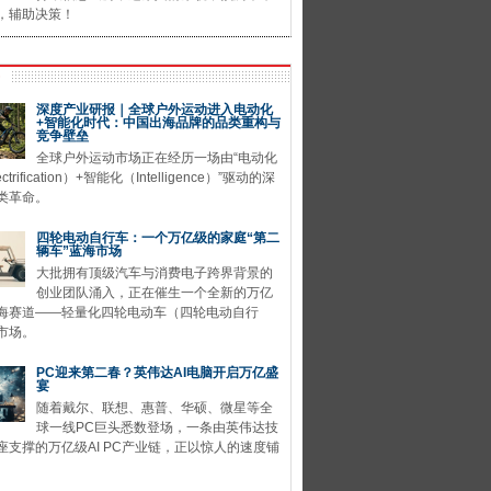
，辅助决策！
深度产业研报｜全球户外运动进入电动化
+智能化时代：中国出海品牌的品类重构与
竞争壁垒
全球户外运动市场正在经历一场由“电动化
ctrification）+智能化（Intelligence）”驱动的深
类革命。
四轮电动自行车：一个万亿级的家庭“第二
辆车”蓝海市场
大批拥有顶级汽车与消费电子跨界背景的
创业团队涌入，正在催生一个全新的万亿
海赛道——轻量化四轮电动车（四轮电动自行
市场。
PC迎来第二春？英伟达AI电脑开启万亿盛
宴
随着戴尔、联想、惠普、华硕、微星等全
球一线PC巨头悉数登场，一条由英伟达技
座支撑的万亿级AI PC产业链，正以惊人的速度铺