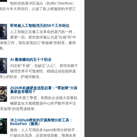
制的传统缓冲区溢出（Buffer Overflow）
洞在今年大举回归，占据了新上榜漏洞的半壁江
即将被人工智能消灭的50个工作岗位
人工智能正在像工业革命的蒸汽机一样，
重塑一切。那些曾经被认为是“白领”和“中
的体面工作，现在发现自己“铁饭碗”的材质，脆得
璃。
AI 最难撼动的五十个职业
AI没有“手感”，也缺乏“人心”。 那些依赖于
物理世界不可预测性、精细运动技能和真
理心的职业，护城河极深。
2026年机械硬盘选型必看：“零故障”大容
量硬盘有哪些？
2025年第三季度，有两款企业级大容量机
械硬盘在大规模数据中心的严酷环境中交
“零故障”的优秀成绩单。
冲上Github榜首的开源舆情分析工具：
BettaFish（微舆）
微舆：人人可用的多Agent舆情分析助手，
打破信息茧房，还原舆情原貌，预测未来