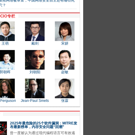
派拓网络被审查，中国网络安全自主还有哪些死
穴？
CIO专栏
王萌
戴剑
宋妍
郭朝晖
刘朝阳
赵敏
 Ferguson
Jean-Paul Smets
张霖
P
2025年最危险的25个软件漏洞：MITRE发
布最新榜单，内存安全问题“回潮”
曾一度被认为通过现代编程语言可有效遏