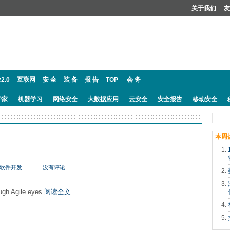
关于我们
友
2.0
互联网
安 全
装 备
报 告
TOP
会 务
学家
机器学习
网络安全
大数据应用
云安全
安全报告
移动安全
本周
软件开发
没有评论
ough Agile eyes
阅读全文