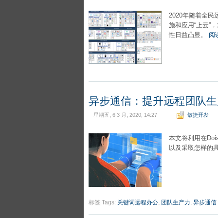
2020年随着全
施和应用“上云”
性日益凸显。
阅
异步通信：提升远程团队生
星期五, 6 3 月, 2020, 14:27
敏捷开发
本文将利用在Do
以及采取怎样的
标签|Tags:
关键词远程办公
,
团队生产力
,
异步通信