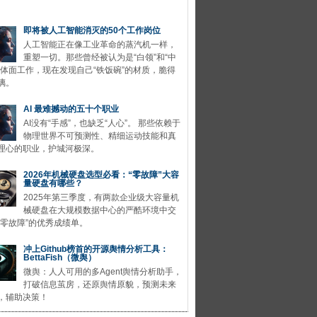
即将被人工智能消灭的50个工作岗位
人工智能正在像工业革命的蒸汽机一样，
重塑一切。那些曾经被认为是“白领”和“中
的体面工作，现在发现自己“铁饭碗”的材质，脆得
璃。
AI 最难撼动的五十个职业
AI没有“手感”，也缺乏“人心”。 那些依赖于
物理世界不可预测性、精细运动技能和真
理心的职业，护城河极深。
2026年机械硬盘选型必看：“零故障”大容
量硬盘有哪些？
2025年第三季度，有两款企业级大容量机
械硬盘在大规模数据中心的严酷环境中交
“零故障”的优秀成绩单。
冲上Github榜首的开源舆情分析工具：
BettaFish（微舆）
微舆：人人可用的多Agent舆情分析助手，
打破信息茧房，还原舆情原貌，预测未来
，辅助决策！