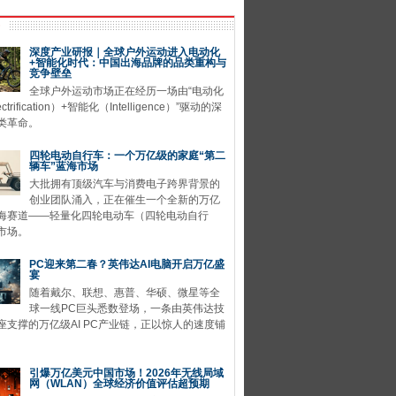
深度产业研报｜全球户外运动进入电动化
+智能化时代：中国出海品牌的品类重构与
竞争壁垒
全球户外运动市场正在经历一场由“电动化
ctrification）+智能化（Intelligence）”驱动的深
类革命。
四轮电动自行车：一个万亿级的家庭“第二
辆车”蓝海市场
大批拥有顶级汽车与消费电子跨界背景的
创业团队涌入，正在催生一个全新的万亿
海赛道——轻量化四轮电动车（四轮电动自行
市场。
PC迎来第二春？英伟达AI电脑开启万亿盛
宴
随着戴尔、联想、惠普、华硕、微星等全
球一线PC巨头悉数登场，一条由英伟达技
座支撑的万亿级AI PC产业链，正以惊人的速度铺
引爆万亿美元中国市场！2026年无线局域
网（WLAN）全球经济价值评估超预期