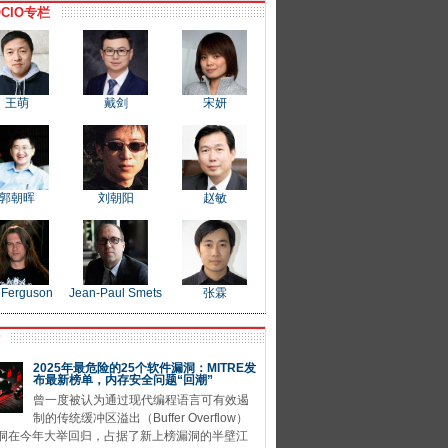
CIO专栏
王萌
戴剑
宋妍
郭朝晖
刘朝阳
赵敏
 Ferguson
Jean-Paul Smets
张霖
P
2025年最危险的25个软件漏洞：MITRE发
布最新榜单，内存安全问题“回潮”
曾一度被认为通过现代编程语言可有效遏
制的传统缓冲区溢出（Buffer Overflow）
洞在今年大举回归，占据了新上榜漏洞的半壁江