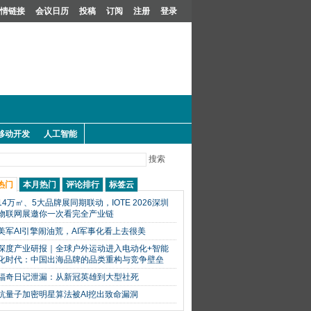
情链接
会议日历
投稿
订阅
注册
登录
移动开发
人工智能
搜索
热门
本月热门
评论排行
标签云
14万㎡、5大品牌展同期联动，IOTE 2026深圳
物联网展邀你一次看完全产业链
美军AI引擎闹油荒，AI军事化看上去很美
深度产业研报｜全球户外运动进入电动化+智能
化时代：中国出海品牌的品类重构与竞争壁垒
福奇日记泄漏：从新冠英雄到大型社死
抗量子加密明星算法被AI挖出致命漏洞