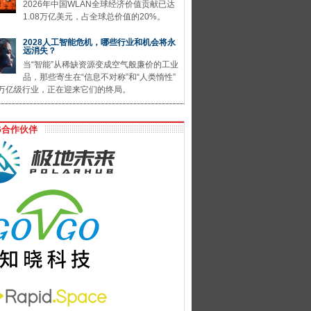
2026年中国WLAN全球经济价值贡献已达
1.08万亿美元，占全球总价值的20%。
2028人工智能危机，哪些行业和机会将永
远消失？
当“智能”从稀缺资源变成空气般廉价的工业
品，那些寄生在“信息不对称”和“人类惰性”
万亿级行业，正在迎来它们的终局。
G合作伙伴