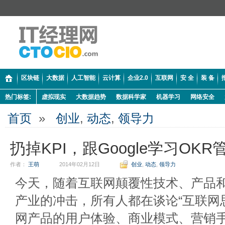
区块链
大数据
人工智能
云计算
企业2.0
互联网
安 全
装 备
热门标签:
虚拟现实
大数据趋势
数据科学家
机器学习
网络安全
首页
»
创业
,
动态
,
领导力
扔掉KPI，跟Google学习OK
作者：
王萌
2014年02月12日
创业
,
动态
,
领导力
今天，随着互联网颠覆性技术、产品
产业的冲击，所有人都在谈论“互联网
网产品的用户体验、商业模式、营销