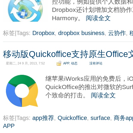
控功能，例如提供个人数据和
Dropbox还计划增加文档协作工
Harmony。
阅读全文
标签|Tags:
Dropbox
,
dropbox business
,
云协作
,
移动版Quickoffice支持原生Offic
星期二, 24 9 月, 2013, 7:52
APP
,
动态
没有评论
继苹果iWorks应用的免费后，iO
QuickOffice的推出对微软的S
个致命的打击。
阅读全文
标签|Tags:
app推荐
,
Quickoffice
,
surface
,
商务ap
APP