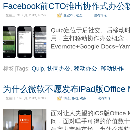
Facebook前CTO推出协作式办公软
星期三, 31 7 月, 2013, 16:56
企业2.0
,
动态
没有评论
Quip定位于后社交、后移动
用，主打移动协作办公概念，
Evernote+Google Docs+Ya
标签|Tags:
Quip
,
协同办公
,
移动办公
,
移动协作
为什么微软不愿发布iPad版Office Mo
星期日, 16 6 月, 2013, 10:03
动态
,
移动
,
观点
没有评论
面对让人失望的iOS版Office 
问，面对唾手可得的价值数十亿美
生产力套件市场，为什么微