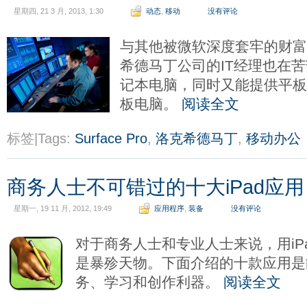
星期四, 21 3 月, 2013, 1:30
动态
,
移动
没有评论
与其他被微软深度套牢的财富
希德马丁公司的IT经理也在
记本电脑，同时又能提供平
板电脑。
阅读全文
标签|Tags:
Surface Pro
,
洛克希德马丁
,
移动办公
商务人士不可错过的十大iPad应用
星期一, 19 11 月, 2012, 19:49
应用程序
,
装备
没有评论
对于商务人士和专业人士来说，用iP
是暴殄天物。下面介绍的十款应用是能
务、学习和创作利器。
阅读全文