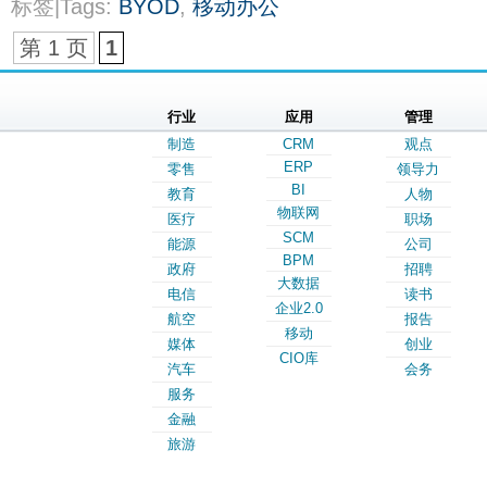
标签|Tags:
BYOD
,
移动办公
第 1 页
1
行业
应用
管理
制造
CRM
观点
ERP
零售
领导力
BI
教育
人物
物联网
医疗
职场
SCM
能源
公司
BPM
政府
招聘
大数据
电信
读书
企业2.0
航空
报告
移动
媒体
创业
CIO库
汽车
会务
服务
金融
旅游