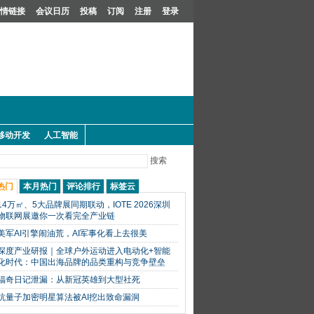
情链接
会议日历
投稿
订阅
注册
登录
移动开发
人工智能
搜索
热门
本月热门
评论排行
标签云
14万㎡、5大品牌展同期联动，IOTE 2026深圳
物联网展邀你一次看完全产业链
美军AI引擎闹油荒，AI军事化看上去很美
深度产业研报｜全球户外运动进入电动化+智能
化时代：中国出海品牌的品类重构与竞争壁垒
福奇日记泄漏：从新冠英雄到大型社死
抗量子加密明星算法被AI挖出致命漏洞