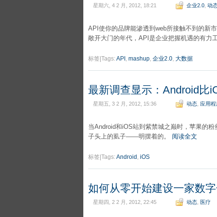
星期六, 4 2 月, 2012, 18:21
企业2.0
,
动
API使你的品牌能渗透到web所接触不到的
敞开大门的年代，API是企业把握机遇的有力
标签|Tags:
API
,
mashup
,
企业2.0
,
大数据
最新调查显示：Android比
星期五, 3 2 月, 2012, 15:36
动态
,
应用程
当Android和iOS站到紫禁城之巅时，苹果的粉
子头上的虱子——明摆着的。
阅读全文
标签|Tags:
Android
,
iOS
如何从零开始建设一家数字
星期四, 2 2 月, 2012, 22:45
动态
,
医疗