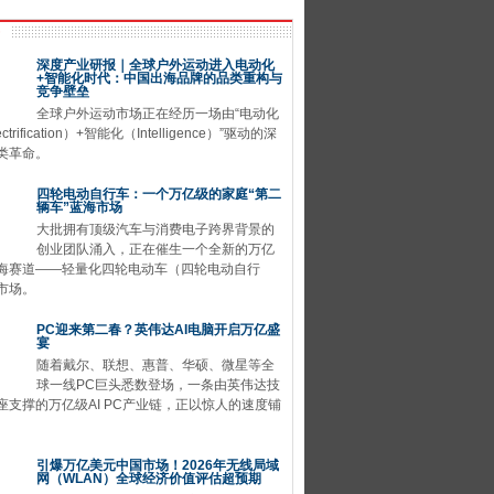
深度产业研报｜全球户外运动进入电动化
+智能化时代：中国出海品牌的品类重构与
竞争壁垒
全球户外运动市场正在经历一场由“电动化
ctrification）+智能化（Intelligence）”驱动的深
类革命。
四轮电动自行车：一个万亿级的家庭“第二
辆车”蓝海市场
大批拥有顶级汽车与消费电子跨界背景的
创业团队涌入，正在催生一个全新的万亿
海赛道——轻量化四轮电动车（四轮电动自行
市场。
PC迎来第二春？英伟达AI电脑开启万亿盛
宴
随着戴尔、联想、惠普、华硕、微星等全
球一线PC巨头悉数登场，一条由英伟达技
座支撑的万亿级AI PC产业链，正以惊人的速度铺
引爆万亿美元中国市场！2026年无线局域
网（WLAN）全球经济价值评估超预期