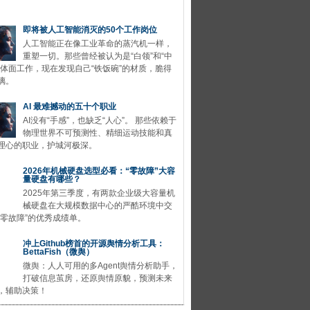
即将被人工智能消灭的50个工作岗位
人工智能正在像工业革命的蒸汽机一样，
重塑一切。那些曾经被认为是“白领”和“中
的体面工作，现在发现自己“铁饭碗”的材质，脆得
璃。
AI 最难撼动的五十个职业
AI没有“手感”，也缺乏“人心”。 那些依赖于
物理世界不可预测性、精细运动技能和真
理心的职业，护城河极深。
2026年机械硬盘选型必看：“零故障”大容
量硬盘有哪些？
2025年第三季度，有两款企业级大容量机
械硬盘在大规模数据中心的严酷环境中交
“零故障”的优秀成绩单。
冲上Github榜首的开源舆情分析工具：
BettaFish（微舆）
微舆：人人可用的多Agent舆情分析助手，
打破信息茧房，还原舆情原貌，预测未来
，辅助决策！