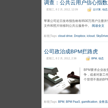
调查：公共云用户信心指数
星期三, 8 2 月, 2012, 12:09
云计算
,
动态
苹果公司近日发布报告称有8500万用户注册并
文件和照片转移到公共云服务中。
阅读全文
标签|Tags:
cloud drive
,
Dropbox
,
icloud
,
SkyDrive
公司政治成BPM拦路虎
星期三, 8 2 月, 2012, 2:38
BPM
,
动态
BPM要求企业
争，或者对新工
个管理不善的BP
标签|Tags:
BPM
,
BPM PaaS
,
gamification
,
业务流