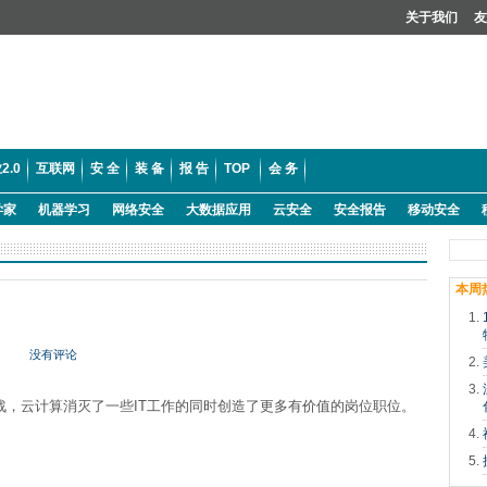
关于我们
友
2.0
互联网
安 全
装 备
报 告
TOP
会 务
学家
机器学习
网络安全
大数据应用
云安全
安全报告
移动安全
本周
没有评论
战，云计算消灭了一些IT工作的同时创造了更多有价值的岗位职位。