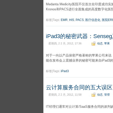
Medanta Medicity医院不仅首次在印度
Kronos和PACS进行全面集成的高度数字化医
标签|Tags:
EMR
,
HIS
,
PACS
,
医疗信息化
,
医院ER
iPad3的秘密武器：Sens
星期四, 2 2 月, 2012, 17:36
动态
,
苹果
对于一向以产品保密严格著称的苹果公司来说，
能在发布会上震撼业界的秘密可能来自iPad3的屏
标签|Tags:
iPad3
云计算服务合同的五大误区
星期四, 2 2 月, 2012, 11:58
动态
,
管理
IT经理们通常对云计算/SaaS服务合同的