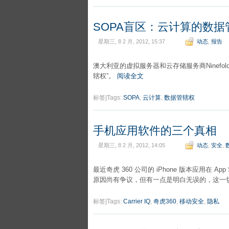
SOPA盲区：云计算的数据
星期三, 8 2 月, 2012, 15:37
动态
,
报告
澳大利亚的虚拟服务器和云存储服务商Ninef
辖权”。
阅读全文
标签|Tags:
SOPA
,
云计算
,
数据管辖权
手机应用软件的三个真相
星期三, 8 2 月, 2012, 14:05
动态
,
安全
,
最近奇虎 360 公司的 iPhone 版本应用在
原因尚有争议，但有一点是明白无误的，这一
标签|Tags:
Carrier IQ
,
奇虎360
,
移动安全
,
隐私