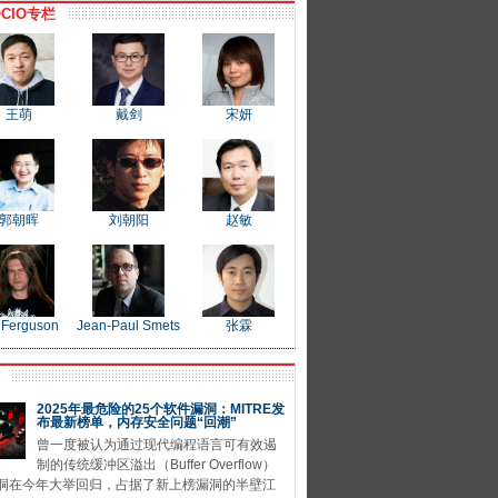
CIO专栏
王萌
戴剑
宋妍
郭朝晖
刘朝阳
赵敏
 Ferguson
Jean-Paul Smets
张霖
P
2025年最危险的25个软件漏洞：MITRE发
布最新榜单，内存安全问题“回潮”
曾一度被认为通过现代编程语言可有效遏
制的传统缓冲区溢出（Buffer Overflow）
洞在今年大举回归，占据了新上榜漏洞的半壁江