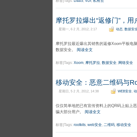
标签|Tags:
DaaS
,
VDI
,
私有云
摩托罗拉爆出“返修门”，
星期一, 6 2 月, 2012, 2:17
动态
,
数据安
摩托罗拉最近爆出其销售的返修Xoom平板电
数据安全。
阅读全文
标签|Tags:
Xoom
,
摩托罗拉
,
数据安全
,
网络安全
移动安全：恶意二维码与Roo
星期日, 5 2 月, 2012, 14:38
WEB安全
,
动
仅仅简单地把已有宣传资料上的QR码上贴上恶
骗大部分用户。
阅读全文
标签|Tags:
rootkits
,
web安全
,
二维码
,
移动安全