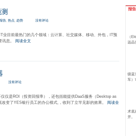
报告
预测
报告
,
热点
,
趋势
没有评论
覆盖了IT业目前最热门的几个领域：云计算、社交媒体、移动、外包，IT预
（Ele
要讯息。
阅读全文
远品
器
级蓝
车）
没有评论
仅是ROI（投资回报率），还包括能提供DaaS服务（Desktop as
）这彻底改变了YES银行员工的办公模式,，收到了立竿见影的效果。
阅读全
术底
开。