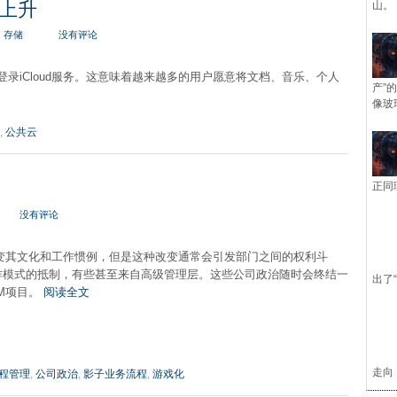
上升
山。
,
存储
没有评论
登录iCloud服务。这意味着越来越多的用户愿意将文档、音乐、个人
产”
像玻
,
公共云
正同
没有评论
改变其文化和工作惯例，但是这种改变通常会引发部门之间的权利斗
作模式的抵制，有些甚至来自高级管理层。这些公司政治随时会终结一
出了
M项目。
阅读全文
走向
程管理
,
公司政治
,
影子业务流程
,
游戏化