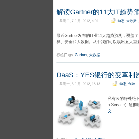
解读Gartner的11大IT趋势
星期二, 7 2 月, 2012, 4:04
动态
,
大数据
,
最近Gartner发布的IT业11大趋势预测，
算、安全和大数据。从中我们可以嗅出五大重
标签|Tags:
Gartner
,
大数据
DaaS：YES银行的变革利
星期一, 6 2 月, 2012, 18:13
动态
,
金融
私有云的好处绝不仅
a Service
文