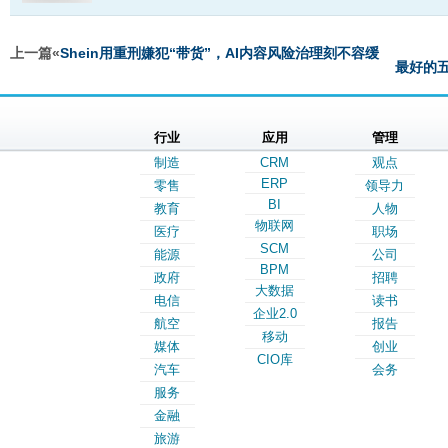
上一篇«
Shein用重刑嫌犯“带货”，AI内容风险治理刻不容缓
最好的五
行业
应用
管理
制造
CRM
观点
ERP
零售
领导力
BI
教育
人物
物联网
医疗
职场
SCM
能源
公司
BPM
政府
招聘
大数据
电信
读书
企业2.0
航空
报告
移动
媒体
创业
CIO库
汽车
会务
服务
金融
旅游