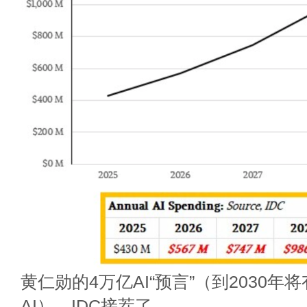
黄仁勋的4万亿AI“预言”（到2030年
AI），IDC接茬了。