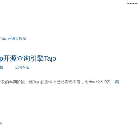
产品
,
开源大数据
op开源查询引擎Tajo
据
没有评论
发的早期阶段，但Tajo在测试中已经表现不俗，比Hive快3.7倍。
阅
品