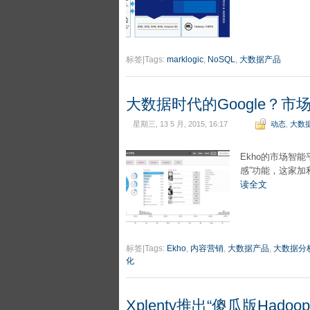
标签|Tags:
marklogic
,
NoSQL
,
大数据产品
大数据时代的Google？市
星期三, 13 5 月, 2015, 16:17
动态
,
大数
Ekho的市场智
感”功能，这家
读全文
标签|Tags:
Ekho
,
内容营销
,
大数据产品
,
大数据分
化
Xplenty推出“傻瓜版Hadoo