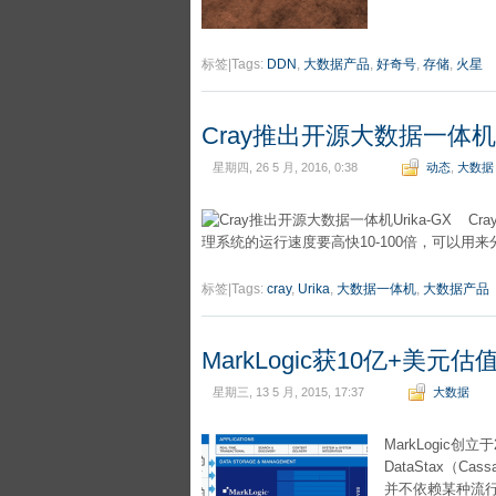
标签|Tags:
DDN
,
大数据产品
,
好奇号
,
存储
,
火星
Cray推出开源大数据一体机Ur
星期四, 26 5 月, 2016, 0:38
动态
,
大数据
Cr
理系统的运行速度要高快10-100倍，可以用
标签|Tags:
cray
,
Urika
,
大数据一体机
,
大数据产品
MarkLogic获10亿+美
星期三, 13 5 月, 2015, 17:37
大数据
MarkLogic创立
DataStax（C
并不依赖某种流