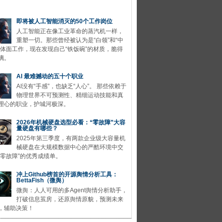
即将被人工智能消灭的50个工作岗位
人工智能正在像工业革命的蒸汽机一样，
重塑一切。那些曾经被认为是“白领”和“中
的体面工作，现在发现自己“铁饭碗”的材质，脆得
璃。
AI 最难撼动的五十个职业
AI没有“手感”，也缺乏“人心”。 那些依赖于
物理世界不可预测性、精细运动技能和真
理心的职业，护城河极深。
2026年机械硬盘选型必看：“零故障”大容
量硬盘有哪些？
2025年第三季度，有两款企业级大容量机
械硬盘在大规模数据中心的严酷环境中交
“零故障”的优秀成绩单。
冲上Github榜首的开源舆情分析工具：
BettaFish（微舆）
微舆：人人可用的多Agent舆情分析助手，
打破信息茧房，还原舆情原貌，预测未来
，辅助决策！