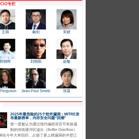
CIO专栏
王萌
戴剑
宋妍
郭朝晖
刘朝阳
赵敏
 Ferguson
Jean-Paul Smets
张霖
P
2025年最危险的25个软件漏洞：MITRE发
布最新榜单，内存安全问题“回潮”
曾一度被认为通过现代编程语言可有效遏
制的传统缓冲区溢出（Buffer Overflow）
洞在今年大举回归，占据了新上榜漏洞的半壁江