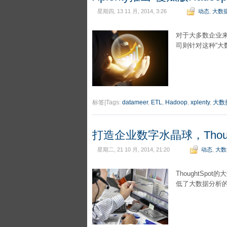
星期四, 13 11 月, 2014, 3:26
动态
,
大数
对于大多数企业来
司则针对这种“大
标签|Tags:
datameer
,
ETL
,
Hadoop
,
xplenty
,
大数
打造企业数字水晶球，Thou
星期二, 21 10 月, 2014, 21:20
动态
,
大数
ThoughtS
低了大数据分析