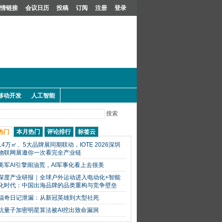
情链接
会议日历
投稿
订阅
注册
登录
移动开发
人工智能
搜索
热门
本月热门
评论排行
标签云
14万㎡、5大品牌展同期联动，IOTE 2026深圳
物联网展邀你一次看完全产业链
美军AI引擎闹油荒，AI军事化看上去很美
深度产业研报｜全球户外运动进入电动化+智能
化时代：中国出海品牌的品类重构与竞争壁垒
福奇日记泄漏：从新冠英雄到大型社死
抗量子加密明星算法被AI挖出致命漏洞