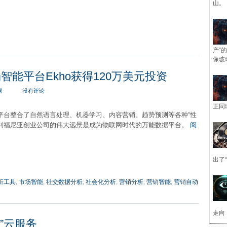
山。
产”
像玻
场智能平台Ekho获得120万美元投资
据
没有评论
正同
能平台整合了自然语言处理、机器学习、内容营销、趋势预测等各种“性
加利福尼亚创业公司的伟大远景是成为物联网时代的万能数据平台。
阅
出了
析工具
,
市场智能
,
社交数据分析
,
社会化分析
,
营销分析
,
营销智能
,
营销自动
走向
p”云服务