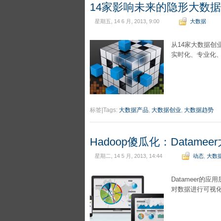
14家影响未来的隐形大数
星期五, 14 6 月, 2013, 9:00
大数据
从14家大数据
实时化、专业化
标签|Tags:
大数据产品
,
大数据创业
,
大数据趋势
Hadoop傻瓜化：Datam
星期二, 14 5 月, 2013, 14:44
动态
,
大数
Datameer的
对数据进行可视