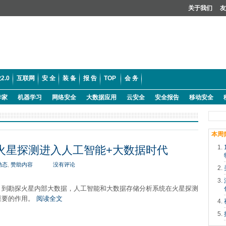
关于我们
友
2.0
互联网
安 全
装 备
报 告
TOP
会 务
学家
机器学习
网络安全
大数据应用
云安全
安全报告
移动安全
本周
：火星探测进入人工智能+大数据时代
动态
,
赞助内容
没有评论
，到勘探火星内部大数据，人工智能和大数据存储分析系统在火星探测
重要的作用。
阅读全文