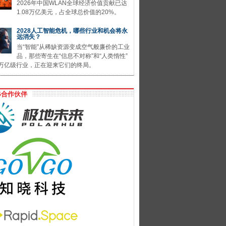
2026年中国WLAN全球经济价值贡献已达
1.08万亿美元，占全球总价值的20%。
2028人工智能危机，哪些行业和机会将永
远消失？
当“智能”从稀缺资源变成空气般廉价的工业
品，那些寄生在“信息不对称”和“人类惰性”
万亿级行业，正在迎来它们的终局。
G合作伙伴