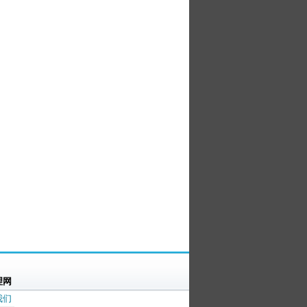
理网
我们