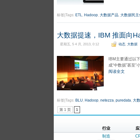
标签|Tags:
ETL
,
Hadoop
,
大数据产品
,
大数据民主
大数据提速，IBM 推面向Had
星期五, 5 4 月, 2013, 0:12
动态
,
大数据
IBM主要通过以
成“中数据”甚至
阅读全文
标签|Tags:
BLU
,
Hadoop
,
netezza
,
puredata
,
大
第 1 页
1
行业
应
制造
C