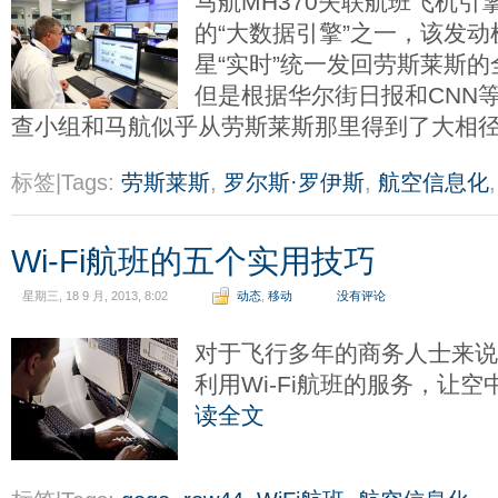
马航MH370失联航班飞机
的“大数据引擎”之一，该发
星“实时”统一发回劳斯莱斯
但是根据华尔街日报和CNN
查小组和马航似乎从劳斯莱斯那里得到了大相
标签|Tags:
劳斯莱斯
,
罗尔斯·罗伊斯
,
航空信息化
Wi-Fi航班的五个实用技巧
星期三, 18 9 月, 2013, 8:02
动态
,
移动
没有评论
对于飞行多年的商务人士来说
利用Wi-Fi航班的服务，让
读全文