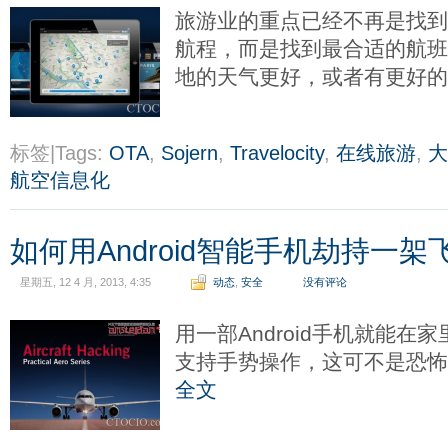
旅游业的重点已经不再是找
航程，而是找到最合适的航
地的天气更好，或者有更好
标签|Tags:
OTA
,
Sojern
,
Travelocity
,
在线旅游
,
大
航空信息化
如何用Android智能手机劫持一架
星期五, 12 4 月, 2013, 4:35
动态
,
安全
没有评论
用一部Android手机就能
支持手势操作，这可不是恐
全文