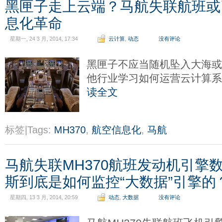
黑匣子走上云端？马航失联航班或
息化革命
星期一, 24 3 月, 2014, 17:34
云计算
,
动态
没有评论
黑匣子不应当随机坠入大海
他行业学习如何运营云计算
读全文
标签|Tags:
MH370
,
航空信息化
,
马航
马航失联MH370航班发动机引擎
斯到底是如何监控“大数据”引擎的
星期四, 13 3 月, 2014, 20:59
动态
,
大数据
没有评论