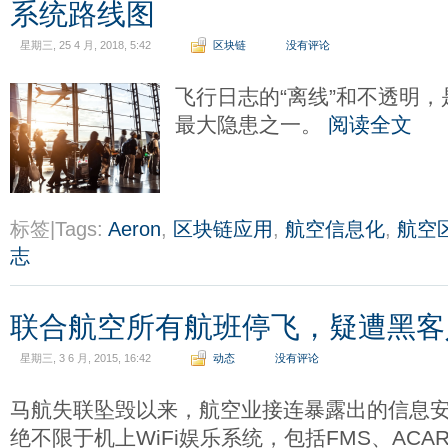
系统路线图
星期三, 25 4 月, 2018, 5:42
区块链
没有评论
飞行日志的“离线”和不透明
最大隐患之一。
阅读全文
标签|Tags:
Aeron
,
区块链应用
,
航空信息化
,
航空
志
联合航空所有航班停飞，疑遭黑客
星期三, 3 6 月, 2015, 16:42
动态
没有评论
马航失联坠毁以来，航空业接连暴露出的信息
绝不限于机上WiFi娱乐系统，包括FMS、AC