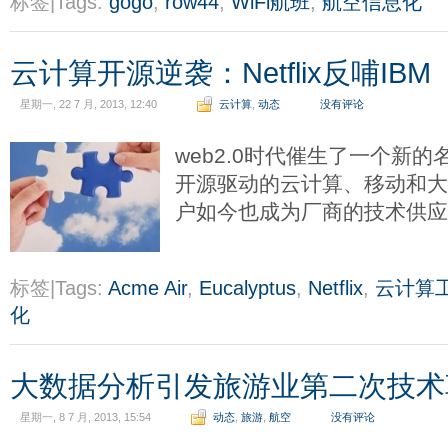
标签|Tags:
gogo
,
row44
,
WiFi航班
,
航空信息化
云计算开源逆袭：Netflix反哺IBM
星期一, 22 7 月, 2013, 12:40
云计算
,
动态
没有评论
web2.0时代催生了一个新的名
开源驱动的云计算、移动和大
户如今也成为厂商的技术供
标签|Tags:
Acme Air
,
Eucalyptus
,
Netflix
,
云计算
化
大数据分析引发旅游业第二次技术
星期一, 8 7 月, 2013, 15:54
动态
,
旅游
,
航空
没有评论