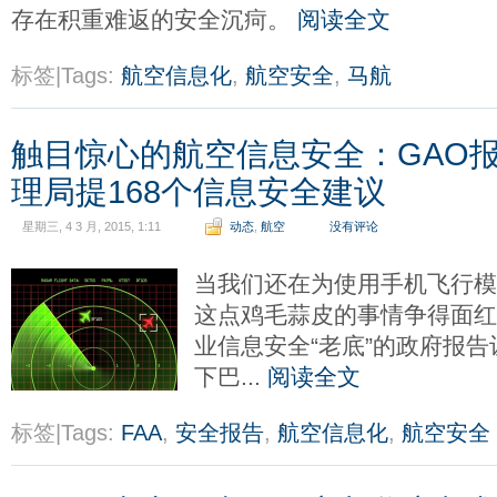
存在积重难返的安全沉疴。
阅读全文
标签|Tags:
航空信息化
,
航空安全
,
马航
触目惊心的航空信息安全：GAO
理局提168个信息安全建议
星期三, 4 3 月, 2015, 1:11
动态
,
航空
没有评论
当我们还在为使用手机飞行
这点鸡毛蒜皮的事情争得面
业信息安全“老底”的政府报
下巴...
阅读全文
标签|Tags:
FAA
,
安全报告
,
航空信息化
,
航空安全