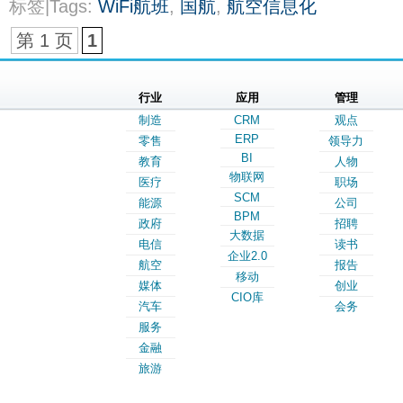
标签|Tags:
WiFi航班
,
国航
,
航空信息化
第 1 页
1
行业
应用
管理
制造
CRM
观点
ERP
零售
领导力
BI
教育
人物
物联网
医疗
职场
SCM
能源
公司
BPM
政府
招聘
大数据
电信
读书
企业2.0
航空
报告
移动
媒体
创业
CIO库
汽车
会务
服务
金融
旅游