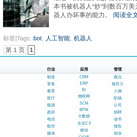
本书被机器人“炒”到数百万
器人办坏事的能力。
阅读全
标签|Tags:
bot
,
人工智能
,
机器人
第 1 页
1
行业
应用
管理
制造
CRM
观点
ERP
零售
领导力
BI
教育
人物
物联网
医疗
职场
SCM
能源
公司
BPM
政府
招聘
大数据
电信
读书
企业2.0
航空
报告
移动
媒体
创业