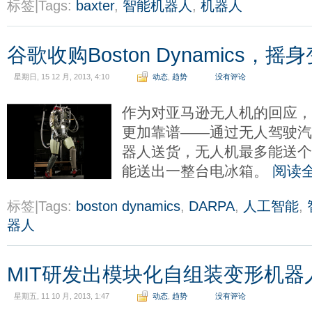
标签|Tags:
baxter
,
智能机器人
,
机器人
谷歌收购Boston Dynamics，
星期日, 15 12 月, 2013, 4:10
动态
,
趋势
没有评论
作为对亚马逊无人机的回应
更加靠谱——通过无人驾驶汽
器人送货，无人机最多能送
能送出一整台电冰箱。
阅读
标签|Tags:
boston dynamics
,
DARPA
,
人工智能
,
器人
MIT研发出模块化自组装变形机器
星期五, 11 10 月, 2013, 1:47
动态
,
趋势
没有评论