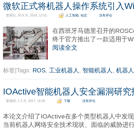
微软正式将机器人操作系统引入Wind
星期日, 30 9 月, 2018, 13:01
人工智能
,
动态
没有评论
在西班牙马德里召开的ROSCo
终于官方推出了一款适用于Wind
阅读全文
标签|Tags:
ROS
,
工业机器人
,
智能机器人
,
机器人
IOActive智能机器人安全漏洞研
星期四, 2 3 月, 2017, 16:36
下载
没有评论
本论文介绍了IOActive在多个类型机器人中
当前机器人网络安全技术现状、面临的威胁进