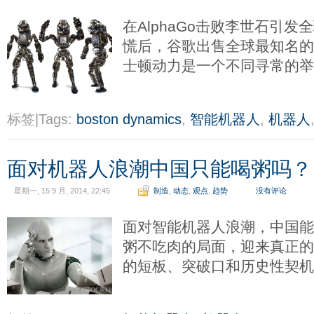
在AlphaGo击败李世石引
慌后，谷歌出售全球最知名
士顿动力是一个不同寻常的举
标签|Tags:
boston dynamics
,
智能机器人
,
机器人
面对机器人浪潮中国只能喝粥吗？
星期一, 15 9 月, 2014, 22:45
制造
,
动态
,
观点
,
趋势
没有评论
面对智能机器人浪潮，中国
粥不吃肉的局面，迎来真正
的短板、突破口和历史性契