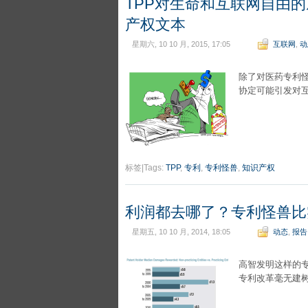
TPP对生命和互联网自由
产权文本
星期六, 10 10 月, 2015, 17:05
互联网
,
动
除了对医药专利
协定可能引发对
标签|Tags:
TPP
,
专利
,
专利怪兽
,
知识产权
利润都去哪了？专利怪兽比
星期五, 10 10 月, 2014, 18:05
动态
,
报告
高智发明这样的
专利改革毫无建