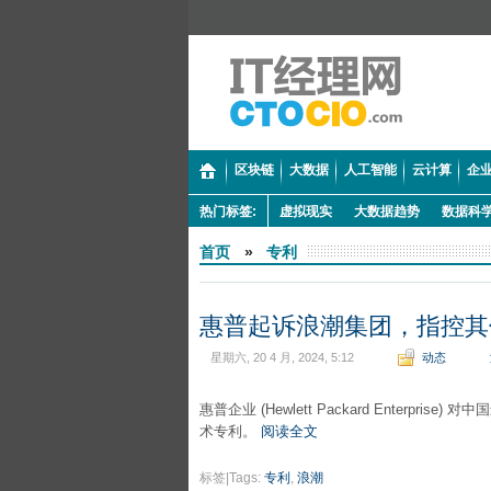
区块链
大数据
人工智能
云计算
企业
热门标签:
虚拟现实
大数据趋势
数据科
首页
»
专利
惠普起诉浪潮集团，指控其
星期六, 20 4 月, 2024, 5:12
动态
惠普企业 (Hewlett Packard Enter
术专利。
阅读全文
标签|Tags:
专利
,
浪潮