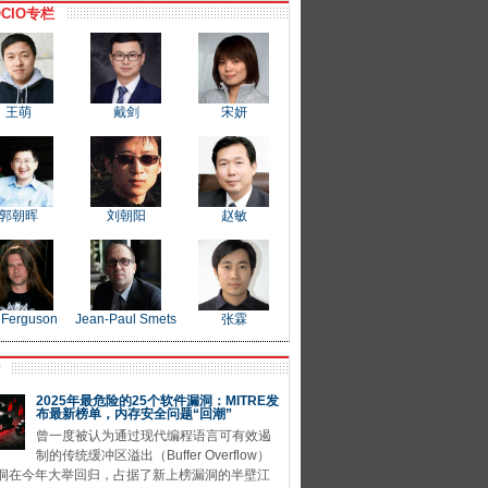
CIO专栏
王萌
戴剑
宋妍
郭朝晖
刘朝阳
赵敏
 Ferguson
Jean-Paul Smets
张霖
P
2025年最危险的25个软件漏洞：MITRE发
布最新榜单，内存安全问题“回潮”
曾一度被认为通过现代编程语言可有效遏
制的传统缓冲区溢出（Buffer Overflow）
洞在今年大举回归，占据了新上榜漏洞的半壁江