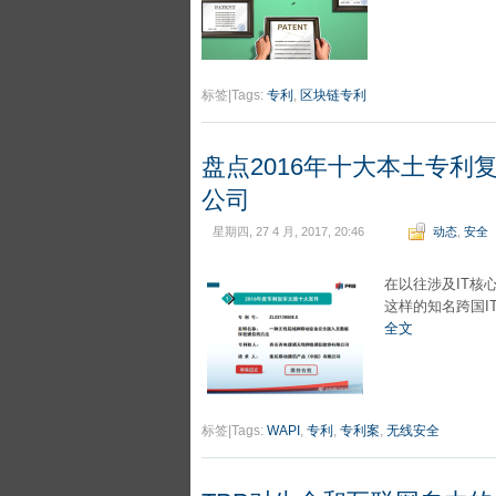
标签|Tags:
专利
,
区块链专利
盘点2016年十大本土专
公司
星期四, 27 4 月, 2017, 20:46
动态
,
安全
在以往涉及IT
这样的知名跨国I
全文
标签|Tags:
WAPI
,
专利
,
专利案
,
无线安全