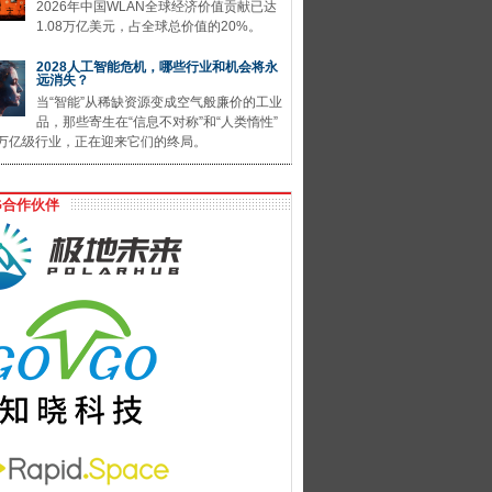
2026年中国WLAN全球经济价值贡献已达
1.08万亿美元，占全球总价值的20%。
2028人工智能危机，哪些行业和机会将永
远消失？
当“智能”从稀缺资源变成空气般廉价的工业
品，那些寄生在“信息不对称”和“人类惰性”
万亿级行业，正在迎来它们的终局。
G合作伙伴