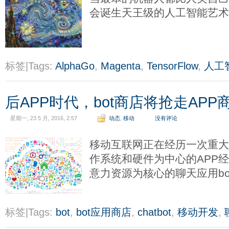
会诞生天王级的人工智能艺
标签|Tags:
AlphaGo
,
Magenta
,
TensorFlow
,
人工
后APP时代，bot商店将抢走APP
星期一, 23 5 月, 2016, 2:57
动态
,
移动
没有评论
移动互联网正在经历一次重
作系统和硬件为中心的APP
意力资源为核心的聊天应用b
标签|Tags:
bot
,
bot应用商店
,
chatbot
,
移动开发
,