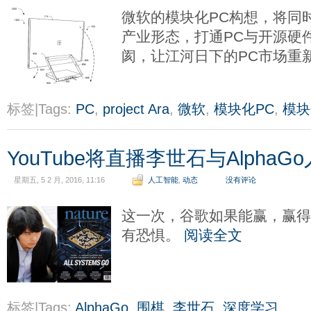
微软的模块化PC构想，将同
产业形态，打通PC与开源硬
阂，让江河日下的PC市场重
标签|Tags:
PC
,
project Ara
,
微软
,
模块化PC
,
模块
YouTube将直播李世石与Alpha
星期五, 5 2 月, 2016, 11:16
人工智能
,
动态
没有评论
这一次，谷歌如果能赢，赢
有恐惧。
阅读全文
标签|Tags:
AlphaGo
,
围棋
,
李世石
,
深度学习