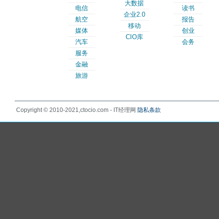
大数据
电信
读书
企业2.0
航空
报告
移动
媒体
创业
CIO库
汽车
会务
服务
金融
旅游
Copyright © 2010-2021,ctocio.com - IT经理网
隐私条款