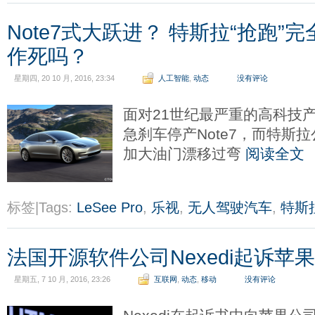
Note7式大跃进？ 特斯拉“抢跑”
作死吗？
星期四, 20 10 月, 2016, 23:34
人工智能
,
动态
没有评论
面对21世纪最严重的高科技
急刹车停产Note7，而特斯
加大油门漂移过弯
阅读全文
标签|Tags:
LeSee Pro
,
乐视
,
无人驾驶汽车
,
特斯
法国开源软件公司Nexedi起诉苹果
星期五, 7 10 月, 2016, 23:26
互联网
,
动态
,
移动
没有评论