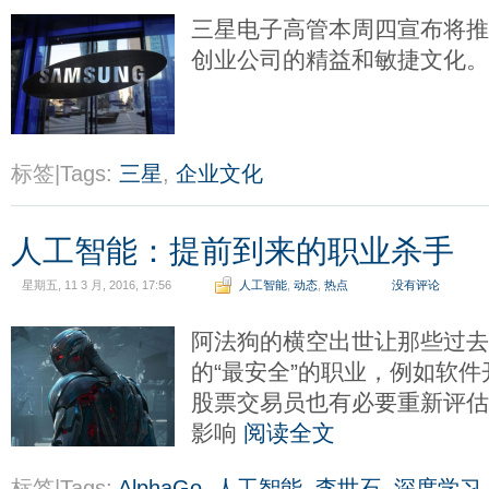
三星电子高管本周四宣布将
创业公司的精益和敏捷文化
标签|Tags:
三星
,
企业文化
人工智能：提前到来的职业杀手
星期五, 11 3 月, 2016, 17:56
人工智能
,
动态
,
热点
没有评论
阿法狗的横空出世让那些过
的“最安全”的职业，例如软
股票交易员也有必要重新评
影响
阅读全文
标签|Tags:
AlphaGo
,
人工智能
,
李世石
,
深度学习