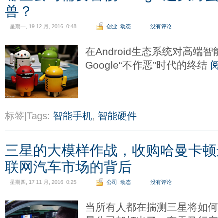
兽？
星期一, 19 12 月, 2016, 0:48
创业
,
动态
没有评论
在Android生态系统对高
Google“不作恶”时代的终结
标签|Tags:
智能手机
,
智能硬件
三星的大模样作战，收购哈曼卡顿进
联网汽车市场的背后
星期四, 17 11 月, 2016, 0:25
公司
,
动态
没有评论
当所有人都在揣测三星将如何