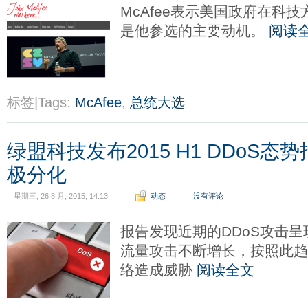
McAfee表示美国政府在科
是他参选的主要动机。
阅读
标签|Tags:
McAfee
,
总统大选
绿盟科技发布2015 H1 DDoS态
极分化
星期三, 26 8 月, 2015, 14:13
动态
没有评论
报告发现近期的DDoS攻击
流量攻击不断增长，按照此
络造成威胁
阅读全文