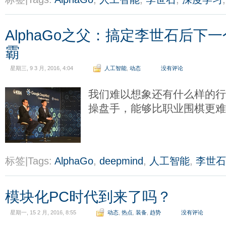
AlphaGo之父：搞定李世石后下
霸
星期三, 9 3 月, 2016, 4:04
人工智能
,
动态
没有评论
我们难以想象还有什么样的
操盘手，能够比职业围棋更
标签|Tags:
AlphaGo
,
deepmind
,
人工智能
,
李世石
模块化PC时代到来了吗？
星期一, 15 2 月, 2016, 8:55
动态
,
热点
,
装备
,
趋势
没有评论