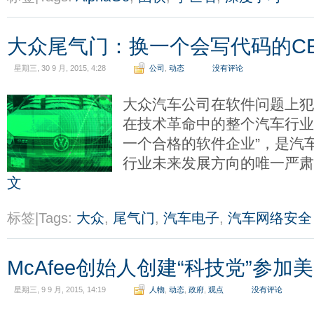
大众尾气门：换一个会写代码的C
星期三, 30 9 月, 2015, 4:28
公司
,
动态
没有评论
大众汽车公司在软件问题上
在技术革命中的整个汽车行业
一个合格的软件企业”，是汽
行业未来发展方向的唯一严
文
标签|Tags:
大众
,
尾气门
,
汽车电子
,
汽车网络安全
McAfee创始人创建“科技党”参加
星期三, 9 9 月, 2015, 14:19
人物
,
动态
,
政府
,
观点
没有评论