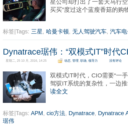
星公司却打出了一套天马行空
买买”度过这个蓝瘦香菇的购
标签|Tags:
三星
,
哈曼卡顿
,
无人驾驶汽车
,
汽车电
Dynatrace琚伟：“双模式IT”时
星期二, 25 10 月, 2016, 14:25
动态
,
管理
,
职场
,
领导力
没有评论
双模式IT时代，CIO需要“一
驾驭IT系统的复杂性，一边
读全文
标签|Tags:
APM
,
cio方法
,
Dynatrace
,
Dynatrace
琚伟