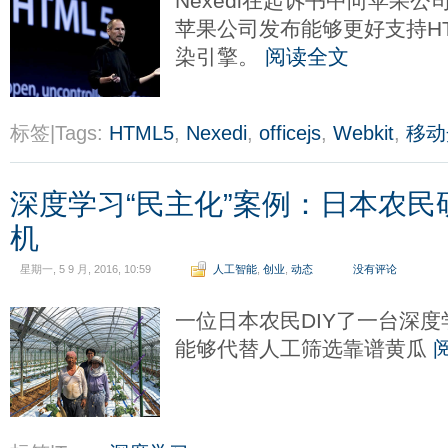
Nexedi在起诉书中向苹果公
苹果公司发布能够更好支持HTM
染引擎。
阅读全文
标签|Tags:
HTML5
,
Nexedi
,
officejs
,
Webkit
,
移动
深度学习“民主化”案例：日本农
机
星期一, 5 9 月, 2016, 10:59
人工智能
,
创业
,
动态
没有评论
一位日本农民DIY了一台深
能够代替人工筛选靠谱黄瓜