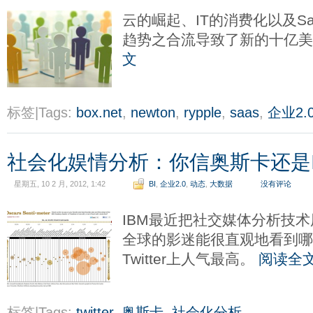
云的崛起、IT的消费化以及S
趋势之合流导致了新的十亿
文
标签|Tags:
box.net
,
newton
,
rypple
,
saas
,
企业2.
社会化娱情分析：你信奥斯卡还是I
星期五, 10 2 月, 2012, 1:42
BI
,
企业2.0
,
动态
,
大数据
没有评论
IBM最近把社交媒体分析技
全球的影迷能很直观地看到哪
Twitter上人气最高。
阅读全
标签|Tags:
twitter
,
奥斯卡
,
社会化分析