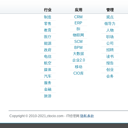
行业
应用
管理
制造
CRM
观点
ERP
零售
领导力
BI
教育
人物
物联网
医疗
职场
SCM
能源
公司
BPM
政府
招聘
大数据
电信
读书
企业2.0
航空
报告
移动
媒体
创业
CIO库
汽车
会务
服务
金融
旅游
Copyright © 2010-2021,ctocio.com - IT经理网
隐私条款