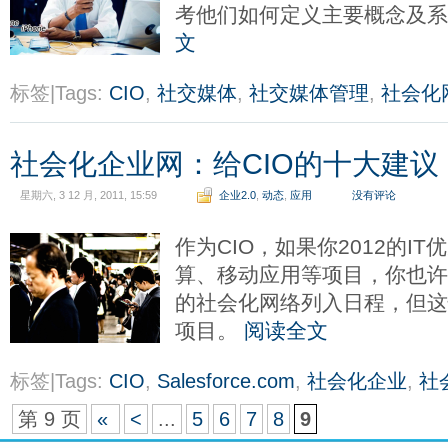
考他们如何定义主要概念及
文
标签|Tags:
CIO
,
社交媒体
,
社交媒体管理
,
社会化
社会化企业网：给CIO的十大建议
星期六, 3 12 月, 2011, 15:59
企业2.0
,
动态
,
应用
没有评论
作为CIO，如果你2012的I
算、移动应用等项目，你也
的社会化网络列入日程，但
项目。
阅读全文
标签|Tags:
CIO
,
Salesforce.com
,
社会化企业
,
社
第 9 页
«
<
...
5
6
7
8
9